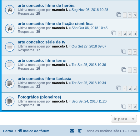
arte conceito: filme de heróis.
Última mensagem por
marcelo l.
«
Seg Nov 05, 2018 10:28
Respostas:
25
1
2
3
arte conceito: filme de ficção cientifica
Última mensagem por
marcelo l.
«
Sáb Out 06, 2018 10:45
Respostas:
39
1
2
3
4
arte conceito: série de tv
Última mensagem por
marcelo l.
«
Qui Set 27, 2018 09:07
Respostas:
17
1
2
arte conceito: filme terror
Última mensagem por
marcelo l.
«
Ter Set 25, 2018 10:36
Respostas:
16
1
2
arte conceito: filme fantasia
Última mensagem por
marcelo l.
«
Ter Set 25, 2018 10:34
Respostas:
23
1
2
3
Fotográfos (pioneiros)
Última mensagem por
marcelo l.
«
Seg Set 24, 2018 11:26
Respostas:
10
1
2
Ir para
Portal
Índice do fórum
Todos os horários são
UTC-03:00