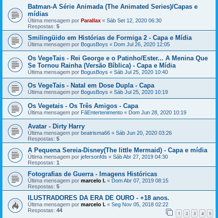
Batman-A Série Animada (The Animated Series)/Capas e
mídias
Última mensagem por
Parallax
«
Sáb Set 12, 2020 06:30
Respostas:
5
Smilingüido em Histórias de Formiga 2 - Capa e Mídia
Última mensagem por
BogusBoys
«
Dom Jul 26, 2020 12:05
Os VegeTais - Rei George e o Patinho/Ester... A Menina Que
Se Tornou Rainha (Versão Bíblica) - Capa e Mídia
Última mensagem por
BogusBoys
«
Sáb Jul 25, 2020 10:40
Os VegeTais - Natal em Dose Dupla - Capa
Última mensagem por
BogusBoys
«
Sáb Jul 25, 2020 10:19
Os Vegetais - Os Três Amigos - Capa
Última mensagem por
FãEntertenimento
«
Dom Jun 28, 2020 10:19
Avatar - Dirty Harry
Última mensagem por
beatrisma66
«
Sáb Jun 20, 2020 03:26
Respostas:
5
A Pequena Sereia-Disney(The little Mermaid) - Capa e mídia
Última mensagem por
jefersonfds
«
Sáb Abr 27, 2019 04:30
Respostas:
1
Fotografias de Guerra - Imagens Históricas
Última mensagem por
marcelo l.
«
Dom Abr 07, 2019 08:15
Respostas:
5
ILUSTRADORES DA ERA DE OURO - +18 anos.
Última mensagem por
marcelo l.
«
Seg Nov 05, 2018 02:22
Respostas:
44
1
2
3
4
5