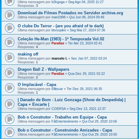
Última mensagem por
b2kguga
«
Seg Ago 04, 2025 11:27
Respostas:
3
Download de Filmes Postados no Servidor archive.org
Última mensagem por
mari1998
«
Qui Jun 06, 2024 09:46
O clube Do Terror - (are you afraid of te dark)
Última mensagem por
btvsspike
«
Seg Mai 27, 2024 07:36
Coleção He-Man (1983) - 1ª Temporada Vol.02
Última mensagem por
Parallax
«
Ter Abr 23, 2024 02:41
Respostas:
4
making off
Última mensagem por
marcelo l.
«
Sex Jan 07, 2022 03:24
Respostas:
1
Dragon Ball Z - Wallpapers
Última mensagem por
Parallax
«
Qua Dez 29, 2021 02:22
Respostas:
2
O Implacável - Capa
Última mensagem por
Elilissar
«
Ter Dez 28, 2021 06:35
Respostas:
1
| Danado de Bom - Luiz Gonzaga (Show de Despedida) |
Capa + Encarte |
Última mensagem por
COERSA
«
Seg Dez 13, 2021 12:37
Bob o Construtor - Trabalho em Equipe - Capa
Última mensagem por
FãEntertenimento
«
Qui Out 29, 2020 10:56
Bob o Construtor - Construindo Amizades - Capa
Última mensagem por
FãEntertenimento
«
Qui Out 29, 2020 10:55