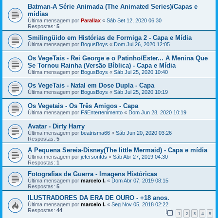
Batman-A Série Animada (The Animated Series)/Capas e
mídias
Última mensagem por
Parallax
«
Sáb Set 12, 2020 06:30
Respostas:
5
Smilingüido em Histórias de Formiga 2 - Capa e Mídia
Última mensagem por
BogusBoys
«
Dom Jul 26, 2020 12:05
Os VegeTais - Rei George e o Patinho/Ester... A Menina Que
Se Tornou Rainha (Versão Bíblica) - Capa e Mídia
Última mensagem por
BogusBoys
«
Sáb Jul 25, 2020 10:40
Os VegeTais - Natal em Dose Dupla - Capa
Última mensagem por
BogusBoys
«
Sáb Jul 25, 2020 10:19
Os Vegetais - Os Três Amigos - Capa
Última mensagem por
FãEntertenimento
«
Dom Jun 28, 2020 10:19
Avatar - Dirty Harry
Última mensagem por
beatrisma66
«
Sáb Jun 20, 2020 03:26
Respostas:
5
A Pequena Sereia-Disney(The little Mermaid) - Capa e mídia
Última mensagem por
jefersonfds
«
Sáb Abr 27, 2019 04:30
Respostas:
1
Fotografias de Guerra - Imagens Históricas
Última mensagem por
marcelo l.
«
Dom Abr 07, 2019 08:15
Respostas:
5
ILUSTRADORES DA ERA DE OURO - +18 anos.
Última mensagem por
marcelo l.
«
Seg Nov 05, 2018 02:22
Respostas:
44
1
2
3
4
5