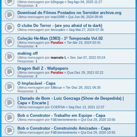
Última mensagem por
b2kguga
«
Seg Ago 04, 2025 11:27
Respostas:
3
Download de Filmes Postados no Servidor archive.org
Última mensagem por
mari1998
«
Qui Jun 06, 2024 09:46
O clube Do Terror - (are you afraid of te dark)
Última mensagem por
btvsspike
«
Seg Mai 27, 2024 07:36
Coleção He-Man (1983) - 1ª Temporada Vol.02
Última mensagem por
Parallax
«
Ter Abr 23, 2024 02:41
Respostas:
4
making off
Última mensagem por
marcelo l.
«
Sex Jan 07, 2022 03:24
Respostas:
1
Dragon Ball Z - Wallpapers
Última mensagem por
Parallax
«
Qua Dez 29, 2021 02:22
Respostas:
2
O Implacável - Capa
Última mensagem por
Elilissar
«
Ter Dez 28, 2021 06:35
Respostas:
1
| Danado de Bom - Luiz Gonzaga (Show de Despedida) |
Capa + Encarte |
Última mensagem por
COERSA
«
Seg Dez 13, 2021 12:37
Bob o Construtor - Trabalho em Equipe - Capa
Última mensagem por
FãEntertenimento
«
Qui Out 29, 2020 10:56
Bob o Construtor - Construindo Amizades - Capa
Última mensagem por
FãEntertenimento
«
Qui Out 29, 2020 10:55