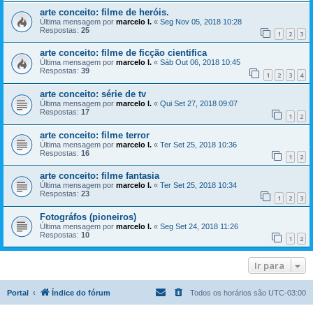
arte conceito: filme de heróis.
Última mensagem por
marcelo l.
«
Seg Nov 05, 2018 10:28
Respostas:
25
1
2
3
arte conceito: filme de ficção cientifica
Última mensagem por
marcelo l.
«
Sáb Out 06, 2018 10:45
Respostas:
39
1
2
3
4
arte conceito: série de tv
Última mensagem por
marcelo l.
«
Qui Set 27, 2018 09:07
Respostas:
17
1
2
arte conceito: filme terror
Última mensagem por
marcelo l.
«
Ter Set 25, 2018 10:36
Respostas:
16
1
2
arte conceito: filme fantasia
Última mensagem por
marcelo l.
«
Ter Set 25, 2018 10:34
Respostas:
23
1
2
3
Fotográfos (pioneiros)
Última mensagem por
marcelo l.
«
Seg Set 24, 2018 11:26
Respostas:
10
1
2
Ir para
Portal
Índice do fórum
Todos os horários são
UTC-03:00