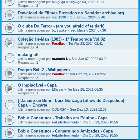
Última mensagem por
b2kguga
«
Seg Ago 04, 2025 11:27
Respostas:
3
Download de Filmes Postados no Servidor archive.org
Última mensagem por
mari1998
«
Qui Jun 06, 2024 09:46
O clube Do Terror - (are you afraid of te dark)
Última mensagem por
btvsspike
«
Seg Mai 27, 2024 07:36
Coleção He-Man (1983) - 1ª Temporada Vol.02
Última mensagem por
Parallax
«
Ter Abr 23, 2024 02:41
Respostas:
4
making off
Última mensagem por
marcelo l.
«
Sex Jan 07, 2022 03:24
Respostas:
1
Dragon Ball Z - Wallpapers
Última mensagem por
Parallax
«
Qua Dez 29, 2021 02:22
Respostas:
2
O Implacável - Capa
Última mensagem por
Elilissar
«
Ter Dez 28, 2021 06:35
Respostas:
1
| Danado de Bom - Luiz Gonzaga (Show de Despedida) |
Capa + Encarte |
Última mensagem por
COERSA
«
Seg Dez 13, 2021 12:37
Bob o Construtor - Trabalho em Equipe - Capa
Última mensagem por
FãEntertenimento
«
Qui Out 29, 2020 10:56
Bob o Construtor - Construindo Amizades - Capa
Última mensagem por
FãEntertenimento
«
Qui Out 29, 2020 10:55