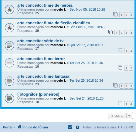
arte conceito: filme de heróis.
Última mensagem por
marcelo l.
«
Seg Nov 05, 2018 10:28
Respostas:
25
1
2
3
arte conceito: filme de ficção cientifica
Última mensagem por
marcelo l.
«
Sáb Out 06, 2018 10:45
Respostas:
39
1
2
3
4
arte conceito: série de tv
Última mensagem por
marcelo l.
«
Qui Set 27, 2018 09:07
Respostas:
17
1
2
arte conceito: filme terror
Última mensagem por
marcelo l.
«
Ter Set 25, 2018 10:36
Respostas:
16
1
2
arte conceito: filme fantasia
Última mensagem por
marcelo l.
«
Ter Set 25, 2018 10:34
Respostas:
23
1
2
3
Fotográfos (pioneiros)
Última mensagem por
marcelo l.
«
Seg Set 24, 2018 11:26
Respostas:
10
1
2
Ir para
Portal
Índice do fórum
Todos os horários são
UTC-03:00