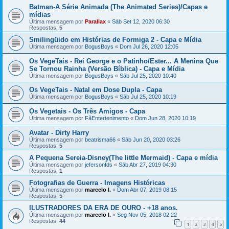
Batman-A Série Animada (The Animated Series)/Capas e
mídias
Última mensagem por
Parallax
«
Sáb Set 12, 2020 06:30
Respostas:
5
Smilingüido em Histórias de Formiga 2 - Capa e Mídia
Última mensagem por
BogusBoys
«
Dom Jul 26, 2020 12:05
Os VegeTais - Rei George e o Patinho/Ester... A Menina Que
Se Tornou Rainha (Versão Bíblica) - Capa e Mídia
Última mensagem por
BogusBoys
«
Sáb Jul 25, 2020 10:40
Os VegeTais - Natal em Dose Dupla - Capa
Última mensagem por
BogusBoys
«
Sáb Jul 25, 2020 10:19
Os Vegetais - Os Três Amigos - Capa
Última mensagem por
FãEntertenimento
«
Dom Jun 28, 2020 10:19
Avatar - Dirty Harry
Última mensagem por
beatrisma66
«
Sáb Jun 20, 2020 03:26
Respostas:
5
A Pequena Sereia-Disney(The little Mermaid) - Capa e mídia
Última mensagem por
jefersonfds
«
Sáb Abr 27, 2019 04:30
Respostas:
1
Fotografias de Guerra - Imagens Históricas
Última mensagem por
marcelo l.
«
Dom Abr 07, 2019 08:15
Respostas:
5
ILUSTRADORES DA ERA DE OURO - +18 anos.
Última mensagem por
marcelo l.
«
Seg Nov 05, 2018 02:22
Respostas:
44
1
2
3
4
5