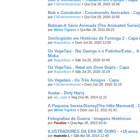
por
FãEntertenimento
»
Qui Out 29, 2020 10:56
Bob o Construtor - Construindo Amizades - Ca
por
FãEntertenimento
»
Qui Out 29, 2020 10:55
Batman-A Série Animada (The Animated Series)
por
White Tigress
»
Qui Abr 28, 2011 09:23
Smilingüido em Histórias de Formiga 2 - Capa 
por
BogusBoys
»
Dom Jul 26, 2020 12:05
Os VegeTais - Rei George e o Patinho/Ester... 
Mídia
por
BogusBoys
»
Sáb Jul 25, 2020 10:40
Os VegeTais - Natal em Dose Dupla - Capa
por
BogusBoys
»
Sáb Jul 25, 2020 10:19
Os Vegetais - Os Três Amigos - Capa
por
FãEntertenimento
»
Dom Jun 28, 2020 10:19
Avatar - Dirty Harry
por
ain_soph
»
Seg Out 06, 2014 11:21
A Pequena Sereia-Disney(The little Mermaid) - 
por
White Tigress
»
Dom Jun 12, 2011 01:41
Fotografias de Guerra - Imagens Históricas
por
Parallax
»
Qua Ago 28, 2013 03:41
ILUSTRADORES DA ERA DE OURO - +18 anos.
por
marcelo l.
»
Sáb Abr 05, 2014 12:40