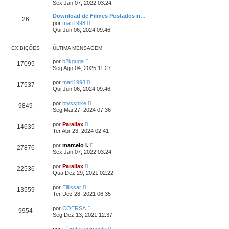
e
e
Sex Jan 07, 2022 03:24
i
r
n
m
ú
s
Download de Filmes Postados n…
a
26
l
a
V
m
por
mari1998
t
g
e
e
Qui Jun 06, 2024 09:46
i
e
r
n
m
m
ú
s
a
l
a
EXIBIÇÕES
ÚLTIMA MENSAGEM
m
t
g
e
i
e
por
b2kguga
n
17095
m
m
Seg Ago 04, 2025 11:27
s
a
a
m
g
por
mari1998
e
17537
e
Qui Jun 06, 2024 09:46
n
m
s
a
por
btvsspike
9849
g
Seg Mai 27, 2024 07:36
e
m
por
Parallax
14635
Ter Abr 23, 2024 02:41
por
marcelo l.
27876
Sex Jan 07, 2022 03:24
por
Parallax
22536
Qua Dez 29, 2021 02:22
por
Elilissar
13559
Ter Dez 28, 2021 06:35
por
COERSA
9954
Seg Dez 13, 2021 12:37