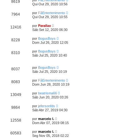
por
FãEntertenimento
8619
Qui Out 29, 2020 10:56
por
FãEntertenimento
7964
Qui Out 29, 2020 10:55
por
Parallax
12416
Sáb Set 12, 2020 06:30
por
BogusBoys
8228
Dom Jul 26, 2020 12:05
por
BogusBoys
8310
Sáb Jul 25, 2020 10:40
por
BogusBoys
8037
Sáb Jul 25, 2020 10:19
por
FãEntertenimento
8083
Dom Jun 28, 2020 10:19
por
beatrisma66
13049
Sáb Jun 20, 2020 03:26
por
jefersonfds
9864
Sáb Abr 27, 2019 04:30
por
marcelo l.
12558
Dom Abr 07, 2019 08:15
por
marcelo l.
60583
Seg Nov 05, 2018 02:22