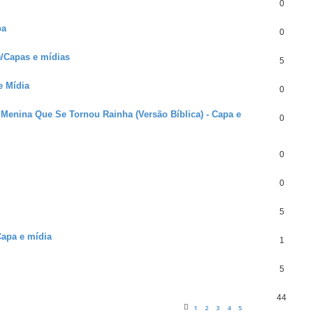
0
pa
0
/Capas e mídias
5
e Mídia
0
A Menina Que Se Tornou Rainha (Versão Bíblica) - Capa e
0
0
0
5
Capa e mídia
1
5
44
1
2
3
4
5