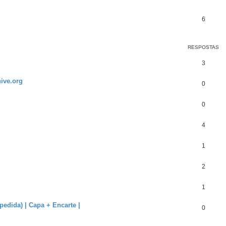
6
RESPOSTAS
3
ive.org
0
0
4
1
2
1
edida) | Capa + Encarte |
0