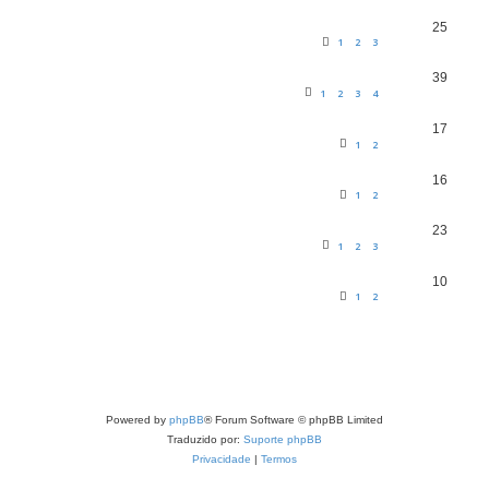
25
1
2
3
39
1
2
3
4
17
1
2
16
1
2
23
1
2
3
10
1
2
Powered by
phpBB
® Forum Software © phpBB Limited
Traduzido por:
Suporte phpBB
Privacidade
|
Termos