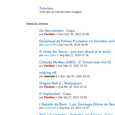
Tutoriais
Todo tipo de tutorial sobre imagem.
TÓPICOS ATIVOS
Os Herculóides - Capa
por
Parallax
»
Dom Dez 30, 2012 01:09
Download de Filmes Postados no Servidor arch
por
mari1998
»
Qui Jun 06, 2024 09:46
O clube Do Terror - (are you afraid of te dark)
por
btvsspike
»
Seg Mai 27, 2024 07:36
Coleção He-Man (1983) - 1ª Temporada Vol.02
por
Parallax
»
Sex Mar 11, 2011 12:51
making off
por
marcelo l.
»
Sex Jan 07, 2022 03:23
Dragon Ball Z - Wallpapers
por
Parallax
»
Qua Abr 20, 2011 07:22
O Implacável - Capa
por
Parallax
»
Sáb Set 27, 2014 10:59
| Danado de Bom - Luiz Gonzaga (Show de Desp
por
COERSA
»
Seg Dez 13, 2021 12:37
Bob o Construtor - Trabalho em Equipe - Capa