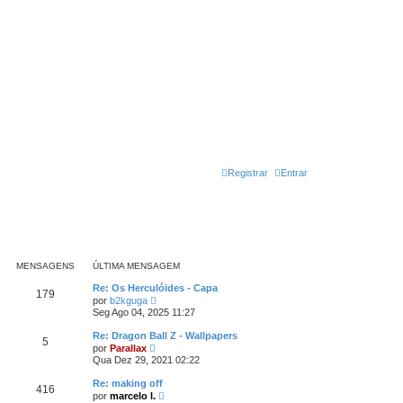
Registrar
Entrar
MENSAGENS
ÚLTIMA MENSAGEM
Re: Os Herculóides - Capa
179
V
por
b2kguga
e
Seg Ago 04, 2025 11:27
r
ú
Re: Dragon Ball Z - Wallpapers
5
l
V
por
Parallax
t
e
Qua Dez 29, 2021 02:22
i
r
m
ú
Re: making off
a
416
l
V
m
por
marcelo l.
t