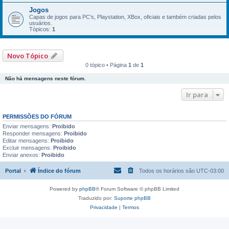
Jogos
Capas de jogos para PC's, Playstation, XBox, oficiais e também criadas pelos
usuários.
Tópicos:
1
Novo Tópico
0 tópico • Página
1
de
1
Não há mensagens neste fórum.
Ir para
PERMISSÕES DO FÓRUM
Enviar mensagens:
Proibido
Responder mensagens:
Proibido
Editar mensagens:
Proibido
Excluir mensagens:
Proibido
Enviar anexos:
Proibido
Portal
Índice do fórum
Todos os horários são
UTC-03:00
Powered by
phpBB
® Forum Software © phpBB Limited
Traduzido por:
Suporte phpBB
Privacidade
|
Termos