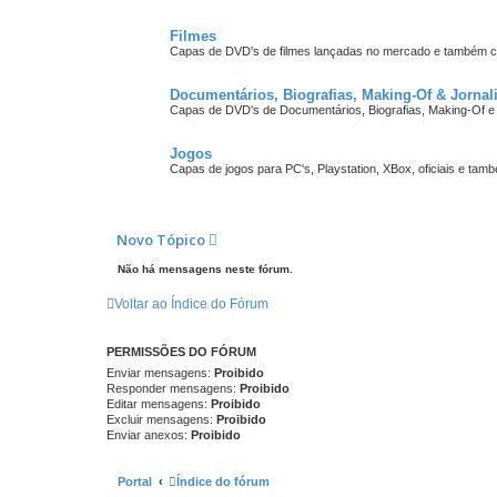
Filmes
Capas de DVD's de filmes lançadas no mercado e também cr
Documentários, Biografias, Making-Of & Jorna
Capas de DVD's de Documentários, Biografias, Making-Of e
Jogos
Capas de jogos para PC's, Playstation, XBox, oficiais e tam
Novo Tópico
Não há mensagens neste fórum.
Voltar ao Índice do Fórum
PERMISSÕES DO FÓRUM
Enviar mensagens:
Proibido
Responder mensagens:
Proibido
Editar mensagens:
Proibido
Excluir mensagens:
Proibido
Enviar anexos:
Proibido
Portal
Índice do fórum