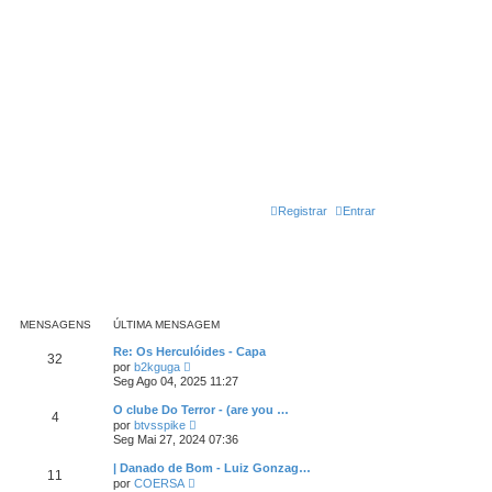
Registrar
Entrar
MENSAGENS
ÚLTIMA MENSAGEM
Re: Os Herculóides - Capa
32
V
por
b2kguga
e
Seg Ago 04, 2025 11:27
r
ú
O clube Do Terror - (are you …
4
l
V
por
btvsspike
t
e
Seg Mai 27, 2024 07:36
i
r
m
ú
| Danado de Bom - Luiz Gonzag…
a
11
l
V
m
por
COERSA
t