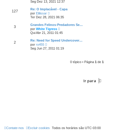
e
e
Seg Dez 13, 2021 12:37
i
r
n
m
ú
s
Re: O Implacável - Capa
a
127
l
a
V
m
por
Elilissar
t
g
e
e
Ter Dez 28, 2021 06:35
i
e
r
n
m
m
ú
s
Grandes Felinos-Predadores Se…
a
3
l
a
V
m
por
White Tigress
t
g
e
e
Qui Abr 21, 2011 01:45
i
e
r
n
m
m
ú
s
Re: Need for Speed Undercover…
a
2
l
a
V
m
por
ro455
t
g
e
e
Seg Jun 27, 2011 01:19
i
e
r
n
m
m
ú
s
a
l
a
m
t
g
0 tópico • Página
1
de
1
e
i
e
n
m
m
s
a
a
m
g
e
Ir para
e
n
m
s
a
g
e
m
Contate-nos
Excluir cookies
Todos os horários são
UTC-03:00