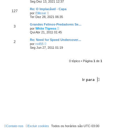
e
e
Seg Dez 13, 2021 12:37
i
r
n
m
ú
s
Re: O Implacável - Capa
a
127
l
a
V
m
por
Elilissar
t
g
e
e
Ter Dez 28, 2021 06:35
i
e
r
n
m
m
ú
s
Grandes Felinos-Predadores Se…
a
3
l
a
V
m
por
White Tigress
t
g
e
e
Qui Abr 21, 2011 01:45
i
e
r
n
m
m
ú
s
Re: Need for Speed Undercover…
a
2
l
a
V
m
por
ro455
t
g
e
e
Seg Jun 27, 2011 01:19
i
e
r
n
m
m
ú
s
a
l
a
m
t
g
0 tópico • Página
1
de
1
e
i
e
n
m
m
s
a
a
m
g
e
Ir para
e
n
m
s
a
g
e
m
Contate-nos
Excluir cookies
Todos os horários são
UTC-03:00