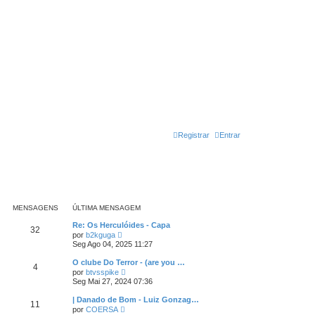
Registrar
Entrar
MENSAGENS
ÚLTIMA MENSAGEM
Re: Os Herculóides - Capa
32
V
por
b2kguga
e
Seg Ago 04, 2025 11:27
r
ú
O clube Do Terror - (are you …
4
l
V
por
btvsspike
t
e
Seg Mai 27, 2024 07:36
i
r
m
ú
| Danado de Bom - Luiz Gonzag…
a
11
l
V
m
por
COERSA
t