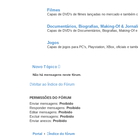
Filmes
Capas de DVD's de filmes lançadas no mercado e também cr
Documentários, Biografias, Making-Of & Jorna
Capas de DVD's de Documentários, Biografias, Making-Of e
Jogos
Capas de jogos para PC's, Playstation, XBox, oficiais e tam
Novo Tópico
Não há mensagens neste fórum.
Voltar ao Índice do Fórum
PERMISSÕES DO FÓRUM
Enviar mensagens:
Proibido
Responder mensagens:
Proibido
Editar mensagens:
Proibido
Excluir mensagens:
Proibido
Enviar anexos:
Proibido
Portal
Índice do fórum