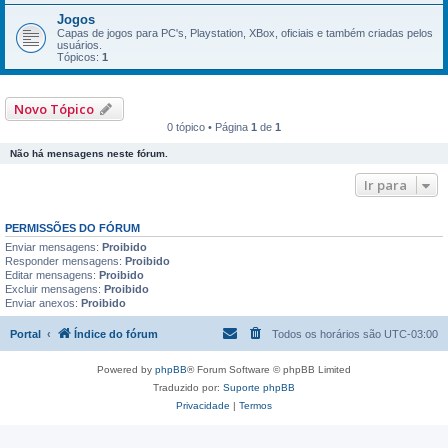
Jogos
Capas de jogos para PC's, Playstation, XBox, oficiais e também criadas pelos
usuários.
Tópicos:
1
Novo Tópico
0 tópico • Página
1
de
1
Não há mensagens neste fórum.
Ir para
PERMISSÕES DO FÓRUM
Enviar mensagens:
Proibido
Responder mensagens:
Proibido
Editar mensagens:
Proibido
Excluir mensagens:
Proibido
Enviar anexos:
Proibido
Portal
Índice do fórum
Todos os horários são
UTC-03:00
Powered by
phpBB
® Forum Software © phpBB Limited
Traduzido por:
Suporte phpBB
Privacidade
|
Termos