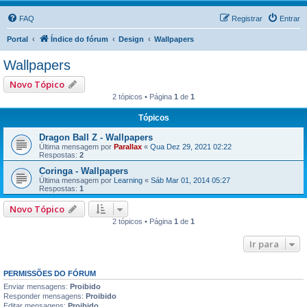
FAQ
Registrar
Entrar
Portal
Índice do fórum
Design
Wallpapers
Wallpapers
Novo Tópico
2 tópicos • Página
1
de
1
Tópicos
Dragon Ball Z - Wallpapers
Última mensagem por
Parallax
«
Qua Dez 29, 2021 02:22
Respostas:
2
Coringa - Wallpapers
Última mensagem por
Learning
«
Sáb Mar 01, 2014 05:27
Respostas:
1
Novo Tópico
2 tópicos • Página
1
de
1
Ir para
PERMISSÕES DO FÓRUM
Enviar mensagens:
Proibido
Responder mensagens:
Proibido
Editar mensagens:
Proibido