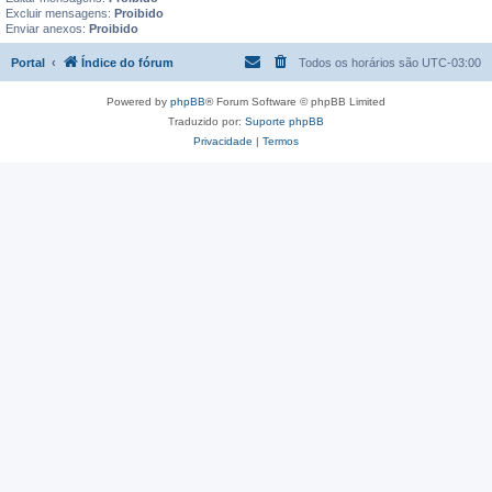
Excluir mensagens:
Proibido
Enviar anexos:
Proibido
Portal
Índice do fórum
Todos os horários são
UTC-03:00
Powered by
phpBB
® Forum Software © phpBB Limited
Traduzido por:
Suporte phpBB
Privacidade
|
Termos