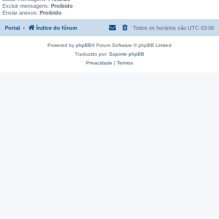
Excluir mensagens:
Proibido
Enviar anexos:
Proibido
Portal
Índice do fórum
Todos os horários são
UTC-03:00
Powered by
phpBB
® Forum Software © phpBB Limited
Traduzido por:
Suporte phpBB
Privacidade
|
Termos