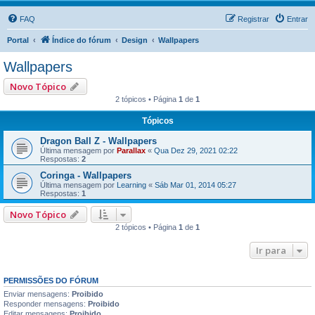
FAQ
Registrar
Entrar
Portal
Índice do fórum
Design
Wallpapers
Wallpapers
Novo Tópico
2 tópicos • Página
1
de
1
Tópicos
Dragon Ball Z - Wallpapers
Última mensagem por
Parallax
«
Qua Dez 29, 2021 02:22
Respostas:
2
Coringa - Wallpapers
Última mensagem por
Learning
«
Sáb Mar 01, 2014 05:27
Respostas:
1
Novo Tópico
2 tópicos • Página
1
de
1
Ir para
PERMISSÕES DO FÓRUM
Enviar mensagens:
Proibido
Responder mensagens:
Proibido
Editar mensagens:
Proibido