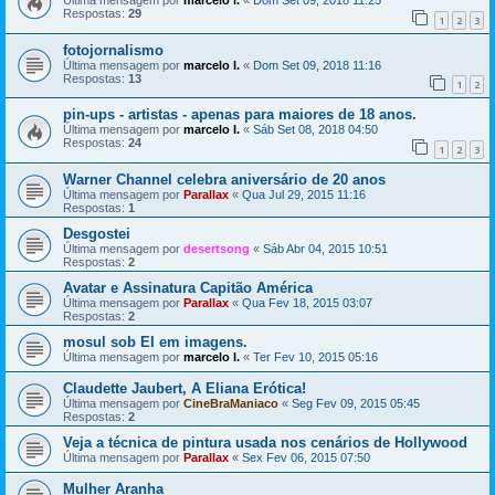
Última mensagem por
marcelo l.
«
Dom Set 09, 2018 11:25
Respostas:
29
1
2
3
fotojornalismo
Última mensagem por
marcelo l.
«
Dom Set 09, 2018 11:16
Respostas:
13
1
2
pin-ups - artistas - apenas para maiores de 18 anos.
Última mensagem por
marcelo l.
«
Sáb Set 08, 2018 04:50
Respostas:
24
1
2
3
Warner Channel celebra aniversário de 20 anos
Última mensagem por
Parallax
«
Qua Jul 29, 2015 11:16
Respostas:
1
Desgostei
Última mensagem por
desertsong
«
Sáb Abr 04, 2015 10:51
Respostas:
2
Avatar e Assinatura Capitão América
Última mensagem por
Parallax
«
Qua Fev 18, 2015 03:07
Respostas:
2
mosul sob EI em imagens.
Última mensagem por
marcelo l.
«
Ter Fev 10, 2015 05:16
Claudette Jaubert, A Eliana Erótica!
Última mensagem por
CineBraManiaco
«
Seg Fev 09, 2015 05:45
Respostas:
2
Veja a técnica de pintura usada nos cenários de Hollywood
Última mensagem por
Parallax
«
Sex Fev 06, 2015 07:50
Mulher Aranha