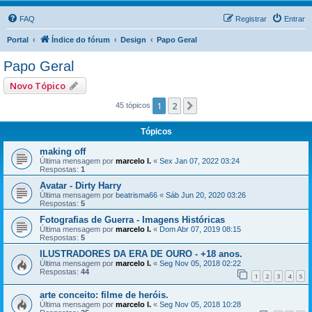
FAQ
Registrar
Entrar
Portal
Índice do fórum
Design
Papo Geral
Papo Geral
Novo Tópico
1
2
Próximo
45 tópicos
Tópicos
making off
Última mensagem por
marcelo l.
«
Sex Jan 07, 2022 03:24
Respostas:
1
Avatar - Dirty Harry
Última mensagem por
beatrisma66
«
Sáb Jun 20, 2020 03:26
Respostas:
5
Fotografias de Guerra - Imagens Históricas
Última mensagem por
marcelo l.
«
Dom Abr 07, 2019 08:15
Respostas:
5
ILUSTRADORES DA ERA DE OURO - +18 anos.
Última mensagem por
marcelo l.
«
Seg Nov 05, 2018 02:22
Respostas:
44
1
2
3
4
5
arte conceito: filme de heróis.
Última mensagem por
marcelo l.
«
Seg Nov 05, 2018 10:28