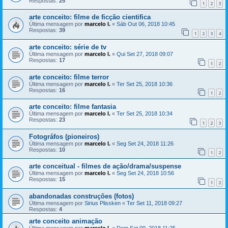
Respostas:
25
1
2
3
arte conceito: filme de ficção cientifica
Última mensagem por
marcelo l.
«
Sáb Out 06, 2018 10:45
Respostas:
39
1
2
3
4
arte conceito: série de tv
Última mensagem por
marcelo l.
«
Qui Set 27, 2018 09:07
Respostas:
17
1
2
arte conceito: filme terror
Última mensagem por
marcelo l.
«
Ter Set 25, 2018 10:36
Respostas:
16
1
2
arte conceito: filme fantasia
Última mensagem por
marcelo l.
«
Ter Set 25, 2018 10:34
Respostas:
23
1
2
3
Fotográfos (pioneiros)
Última mensagem por
marcelo l.
«
Seg Set 24, 2018 11:26
Respostas:
10
1
2
arte conceitual - filmes de ação/drama/suspense
Última mensagem por
marcelo l.
«
Seg Set 24, 2018 10:56
Respostas:
15
1
2
abandonadas construções (fotos)
Última mensagem por
Sirius Plissken
«
Ter Set 11, 2018 09:27
Respostas:
4
arte conceito animação