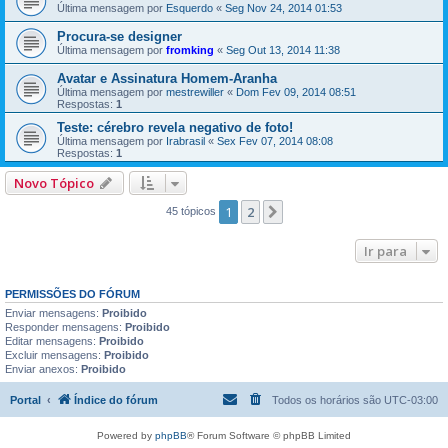
Última mensagem por
Esquerdo
«
Seg Nov 24, 2014 01:53
Procura-se designer
Última mensagem por
fromking
«
Seg Out 13, 2014 11:38
Avatar e Assinatura Homem-Aranha
Última mensagem por
mestrewiller
«
Dom Fev 09, 2014 08:51
Respostas:
1
Teste: cérebro revela negativo de foto!
Última mensagem por
Irabrasil
«
Sex Fev 07, 2014 08:08
Respostas:
1
Novo Tópico
1
2
Próximo
45 tópicos
Ir para
PERMISSÕES DO FÓRUM
Enviar mensagens:
Proibido
Responder mensagens:
Proibido
Editar mensagens:
Proibido
Excluir mensagens:
Proibido
Enviar anexos:
Proibido
Portal
Índice do fórum
Todos os horários são
UTC-03:00
Powered by
phpBB
® Forum Software © phpBB Limited