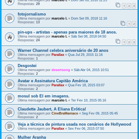
Última mensagem por
marcelo l.
«
Dom Set 09, 2018 11:25
Respostas:
29
1
2
3
fotojornalismo
Última mensagem por
marcelo l.
«
Dom Set 09, 2018 11:16
Respostas:
13
1
2
pin-ups - artistas - apenas para maiores de 18 anos.
Última mensagem por
marcelo l.
«
Sáb Set 08, 2018 04:50
Respostas:
24
1
2
3
Warner Channel celebra aniversário de 20 anos
Última mensagem por
Parallax
«
Qua Jul 29, 2015 11:16
Respostas:
1
Desgostei
Última mensagem por
desertsong
«
Sáb Abr 04, 2015 10:51
Respostas:
2
Avatar e Assinatura Capitão América
Última mensagem por
Parallax
«
Qua Fev 18, 2015 03:07
Respostas:
2
mosul sob EI em imagens.
Última mensagem por
marcelo l.
«
Ter Fev 10, 2015 05:16
Claudette Jaubert, A Eliana Erótica!
Última mensagem por
CineBraManiaco
«
Seg Fev 09, 2015 05:45
Respostas:
2
Veja a técnica de pintura usada nos cenários de Hollywood
Última mensagem por
Parallax
«
Sex Fev 06, 2015 07:50
Mulher Aranha