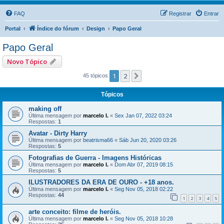
FAQ
Registrar
Entrar
Portal
Índice do fórum
Design
Papo Geral
Papo Geral
Novo Tópico
1
2
Próximo
45 tópicos
Tópicos
making off
Última mensagem por
marcelo l.
«
Sex Jan 07, 2022 03:24
Respostas:
1
Avatar - Dirty Harry
Última mensagem por
beatrisma66
«
Sáb Jun 20, 2020 03:26
Respostas:
5
Fotografias de Guerra - Imagens Históricas
Última mensagem por
marcelo l.
«
Dom Abr 07, 2019 08:15
Respostas:
5
ILUSTRADORES DA ERA DE OURO - +18 anos.
Última mensagem por
marcelo l.
«
Seg Nov 05, 2018 02:22
Respostas:
44
1
2
3
4
5
arte conceito: filme de heróis.
Última mensagem por
marcelo l.
«
Seg Nov 05, 2018 10:28