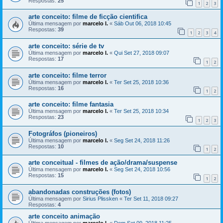
Respostas:
25
1
2
3
arte conceito: filme de ficção cientifica
Última mensagem por
marcelo l.
«
Sáb Out 06, 2018 10:45
Respostas:
39
1
2
3
4
arte conceito: série de tv
Última mensagem por
marcelo l.
«
Qui Set 27, 2018 09:07
Respostas:
17
1
2
arte conceito: filme terror
Última mensagem por
marcelo l.
«
Ter Set 25, 2018 10:36
Respostas:
16
1
2
arte conceito: filme fantasia
Última mensagem por
marcelo l.
«
Ter Set 25, 2018 10:34
Respostas:
23
1
2
3
Fotográfos (pioneiros)
Última mensagem por
marcelo l.
«
Seg Set 24, 2018 11:26
Respostas:
10
1
2
arte conceitual - filmes de ação/drama/suspense
Última mensagem por
marcelo l.
«
Seg Set 24, 2018 10:56
Respostas:
15
1
2
abandonadas construções (fotos)
Última mensagem por
Sirius Plissken
«
Ter Set 11, 2018 09:27
Respostas:
4
arte conceito animação