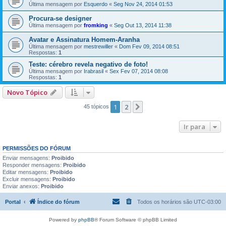
Última mensagem por
Esquerdo
«
Seg Nov 24, 2014 01:53
Procura-se designer
Última mensagem por
fromking
«
Seg Out 13, 2014 11:38
Avatar e Assinatura Homem-Aranha
Última mensagem por
mestrewiller
«
Dom Fev 09, 2014 08:51
Respostas:
1
Teste: cérebro revela negativo de foto!
Última mensagem por
Irabrasil
«
Sex Fev 07, 2014 08:08
Respostas:
1
Novo Tópico
1
2
Próximo
45 tópicos
Ir para
PERMISSÕES DO FÓRUM
Enviar mensagens:
Proibido
Responder mensagens:
Proibido
Editar mensagens:
Proibido
Excluir mensagens:
Proibido
Enviar anexos:
Proibido
Portal
Índice do fórum
Todos os horários são
UTC-03:00
Powered by
phpBB
® Forum Software © phpBB Limited