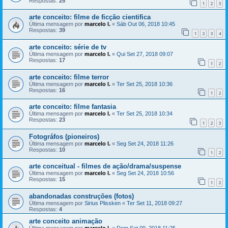
Respostas:
25
1
2
3
arte conceito: filme de ficção cientifica
Última mensagem por
marcelo l.
«
Sáb Out 06, 2018 10:45
Respostas:
39
1
2
3
4
arte conceito: série de tv
Última mensagem por
marcelo l.
«
Qui Set 27, 2018 09:07
Respostas:
17
1
2
arte conceito: filme terror
Última mensagem por
marcelo l.
«
Ter Set 25, 2018 10:36
Respostas:
16
1
2
arte conceito: filme fantasia
Última mensagem por
marcelo l.
«
Ter Set 25, 2018 10:34
Respostas:
23
1
2
3
Fotográfos (pioneiros)
Última mensagem por
marcelo l.
«
Seg Set 24, 2018 11:26
Respostas:
10
1
2
arte conceitual - filmes de ação/drama/suspense
Última mensagem por
marcelo l.
«
Seg Set 24, 2018 10:56
Respostas:
15
1
2
abandonadas construções (fotos)
Última mensagem por
Sirius Plissken
«
Ter Set 11, 2018 09:27
Respostas:
4
arte conceito animação