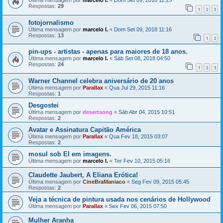
Última mensagem por
marcelo l.
«
Dom Set 09, 2018 11:25
Respostas:
29
1
2
3
fotojornalismo
Última mensagem por
marcelo l.
«
Dom Set 09, 2018 11:16
Respostas:
13
1
2
pin-ups - artistas - apenas para maiores de 18 anos.
Última mensagem por
marcelo l.
«
Sáb Set 08, 2018 04:50
Respostas:
24
1
2
3
Warner Channel celebra aniversário de 20 anos
Última mensagem por
Parallax
«
Qua Jul 29, 2015 11:16
Respostas:
1
Desgostei
Última mensagem por
desertsong
«
Sáb Abr 04, 2015 10:51
Respostas:
2
Avatar e Assinatura Capitão América
Última mensagem por
Parallax
«
Qua Fev 18, 2015 03:07
Respostas:
2
mosul sob EI em imagens.
Última mensagem por
marcelo l.
«
Ter Fev 10, 2015 05:16
Claudette Jaubert, A Eliana Erótica!
Última mensagem por
CineBraManiaco
«
Seg Fev 09, 2015 05:45
Respostas:
2
Veja a técnica de pintura usada nos cenários de Hollywood
Última mensagem por
Parallax
«
Sex Fev 06, 2015 07:50
Mulher Aranha