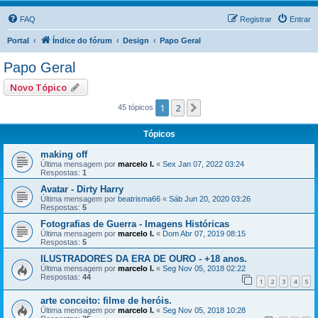
FAQ
Registrar
Entrar
Portal
Índice do fórum
Design
Papo Geral
Papo Geral
Novo Tópico
1
2
Próximo
45 tópicos
Tópicos
making off
Última mensagem por
marcelo l.
«
Sex Jan 07, 2022 03:24
Respostas:
1
Avatar - Dirty Harry
Última mensagem por
beatrisma66
«
Sáb Jun 20, 2020 03:26
Respostas:
5
Fotografias de Guerra - Imagens Históricas
Última mensagem por
marcelo l.
«
Dom Abr 07, 2019 08:15
Respostas:
5
ILUSTRADORES DA ERA DE OURO - +18 anos.
Última mensagem por
marcelo l.
«
Seg Nov 05, 2018 02:22
Respostas:
44
1
2
3
4
5
arte conceito: filme de heróis.
Última mensagem por
marcelo l.
«
Seg Nov 05, 2018 10:28