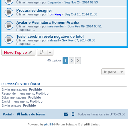
Última mensagem por
Esquerdo
«
Seg Nov 24, 2014 01:53
Procura-se designer
Última mensagem por
fromking
«
Seg Out 13, 2014 11:38
Avatar e Assinatura Homem-Aranha
Última mensagem por
mestrewiller
«
Dom Fev 09, 2014 08:51
Respostas:
1
Teste: cérebro revela negativo de foto!
Última mensagem por
Irabrasil
«
Sex Fev 07, 2014 08:08
Respostas:
1
Novo Tópico
1
2
Próximo
45 tópicos
Ir para
PERMISSÕES DO FÓRUM
Enviar mensagens:
Proibido
Responder mensagens:
Proibido
Editar mensagens:
Proibido
Excluir mensagens:
Proibido
Enviar anexos:
Proibido
Portal
Índice do fórum
Todos os horários são
UTC-03:00
Powered by
phpBB
® Forum Software © phpBB Limited