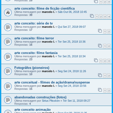
Respostas:
25
1
2
3
arte conceito: filme de ficção cientifica
Última mensagem por
marcelo l.
«
Sáb Out 06, 2018 10:45
Respostas:
39
1
2
3
4
arte conceito: série de tv
Última mensagem por
marcelo l.
«
Qui Set 27, 2018 09:07
Respostas:
17
1
2
arte conceito: filme terror
Última mensagem por
marcelo l.
«
Ter Set 25, 2018 10:36
Respostas:
16
1
2
arte conceito: filme fantasia
Última mensagem por
marcelo l.
«
Ter Set 25, 2018 10:34
Respostas:
23
1
2
3
Fotográfos (pioneiros)
Última mensagem por
marcelo l.
«
Seg Set 24, 2018 11:26
Respostas:
10
1
2
arte conceitual - filmes de ação/drama/suspense
Última mensagem por
marcelo l.
«
Seg Set 24, 2018 10:56
Respostas:
15
1
2
abandonadas construções (fotos)
Última mensagem por
Sirius Plissken
«
Ter Set 11, 2018 09:27
Respostas:
4
arte conceito animação