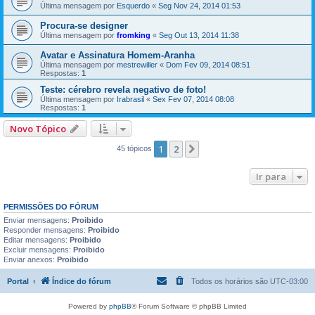
Última mensagem por
Esquerdo
«
Seg Nov 24, 2014 01:53
Procura-se designer
Última mensagem por
fromking
«
Seg Out 13, 2014 11:38
Avatar e Assinatura Homem-Aranha
Última mensagem por
mestrewiller
«
Dom Fev 09, 2014 08:51
Respostas:
1
Teste: cérebro revela negativo de foto!
Última mensagem por
Irabrasil
«
Sex Fev 07, 2014 08:08
Respostas:
1
Novo Tópico
1
2
Próximo
45 tópicos
Ir para
PERMISSÕES DO FÓRUM
Enviar mensagens:
Proibido
Responder mensagens:
Proibido
Editar mensagens:
Proibido
Excluir mensagens:
Proibido
Enviar anexos:
Proibido
Portal
Índice do fórum
Todos os horários são
UTC-03:00
Powered by
phpBB
® Forum Software © phpBB Limited