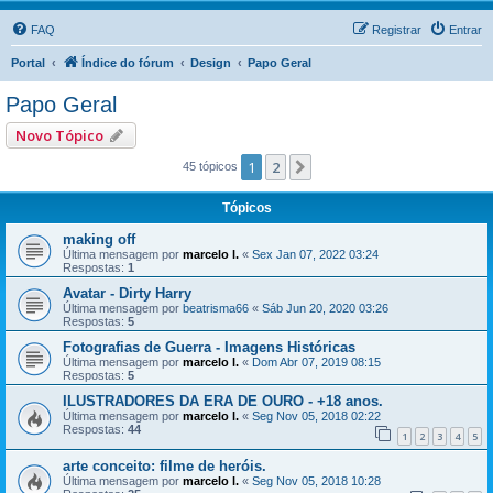
FAQ
Registrar
Entrar
Portal
Índice do fórum
Design
Papo Geral
Papo Geral
Novo Tópico
1
2
Próximo
45 tópicos
Tópicos
making off
Última mensagem por
marcelo l.
«
Sex Jan 07, 2022 03:24
Respostas:
1
Avatar - Dirty Harry
Última mensagem por
beatrisma66
«
Sáb Jun 20, 2020 03:26
Respostas:
5
Fotografias de Guerra - Imagens Históricas
Última mensagem por
marcelo l.
«
Dom Abr 07, 2019 08:15
Respostas:
5
ILUSTRADORES DA ERA DE OURO - +18 anos.
Última mensagem por
marcelo l.
«
Seg Nov 05, 2018 02:22
Respostas:
44
1
2
3
4
5
arte conceito: filme de heróis.
Última mensagem por
marcelo l.
«
Seg Nov 05, 2018 10:28