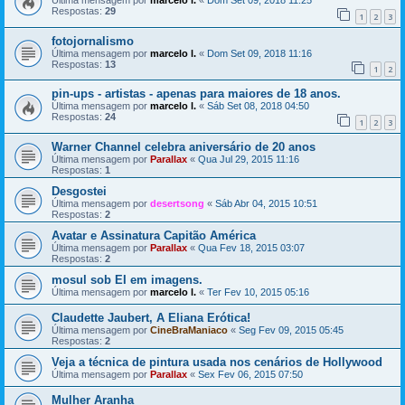
Última mensagem por
marcelo l.
«
Dom Set 09, 2018 11:25
Respostas:
29
1
2
3
fotojornalismo
Última mensagem por
marcelo l.
«
Dom Set 09, 2018 11:16
Respostas:
13
1
2
pin-ups - artistas - apenas para maiores de 18 anos.
Última mensagem por
marcelo l.
«
Sáb Set 08, 2018 04:50
Respostas:
24
1
2
3
Warner Channel celebra aniversário de 20 anos
Última mensagem por
Parallax
«
Qua Jul 29, 2015 11:16
Respostas:
1
Desgostei
Última mensagem por
desertsong
«
Sáb Abr 04, 2015 10:51
Respostas:
2
Avatar e Assinatura Capitão América
Última mensagem por
Parallax
«
Qua Fev 18, 2015 03:07
Respostas:
2
mosul sob EI em imagens.
Última mensagem por
marcelo l.
«
Ter Fev 10, 2015 05:16
Claudette Jaubert, A Eliana Erótica!
Última mensagem por
CineBraManiaco
«
Seg Fev 09, 2015 05:45
Respostas:
2
Veja a técnica de pintura usada nos cenários de Hollywood
Última mensagem por
Parallax
«
Sex Fev 06, 2015 07:50
Mulher Aranha