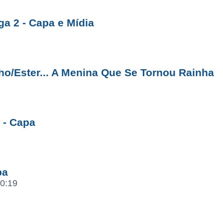
ga 2 - Capa e Mídia
nho/Ester... A Menina Que Se Tornou Rainha
 - Capa
pa
0:19