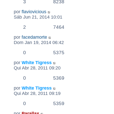
3
8238
por
flaviovicious
Sáb Jun 21, 2014 10:01
2
7464
por
facedamorte
Dom Jan 19, 2014 06:42
0
5375
por
White Tigress
Qui Abr 28, 2011 09:20
0
5369
por
White Tigress
Qui Abr 28, 2011 09:19
0
5359
por
Parallax