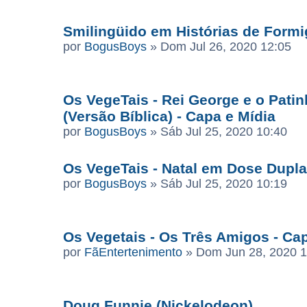
Smilingüido em Histórias de Formi
por
BogusBoys
»
Dom Jul 26, 2020 12:05
Os VegeTais - Rei George e o Pati
(Versão Bíblica) - Capa e Mídia
por
BogusBoys
»
Sáb Jul 25, 2020 10:40
Os VegeTais - Natal em Dose Dupla
por
BogusBoys
»
Sáb Jul 25, 2020 10:19
Os Vegetais - Os Três Amigos - Ca
por
FãEntertenimento
»
Dom Jun 28, 2020 1
Doug Funnie (Nickelodeon)