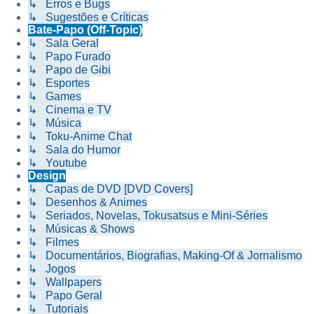
↳ Erros e Bugs
↳ Sugestões e Críticas
Bate-Papo (Off-Topic)
↳ Sala Geral
↳ Papo Furado
↳ Papo de Gibi
↳ Esportes
↳ Games
↳ Cinema e TV
↳ Música
↳ Toku-Anime Chat
↳ Sala do Humor
↳ Youtube
Design
↳ Capas de DVD [DVD Covers]
↳ Desenhos & Animes
↳ Seriados, Novelas, Tokusatsus e Mini-Séries
↳ Músicas & Shows
↳ Filmes
↳ Documentários, Biografias, Making-Of & Jornalismo
↳ Jogos
↳ Wallpapers
↳ Papo Geral
↳ Tutoriais