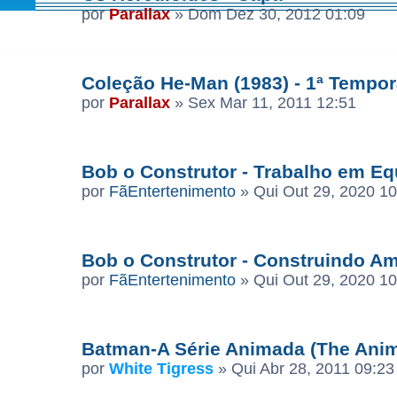
por
Parallax
»
Dom Dez 30, 2012 01:09
Coleção He-Man (1983) - 1ª Tempor
por
Parallax
»
Sex Mar 11, 2011 12:51
Bob o Construtor - Trabalho em Eq
por
FãEntertenimento
»
Qui Out 29, 2020 10
Bob o Construtor - Construindo Am
por
FãEntertenimento
»
Qui Out 29, 2020 10
Batman-A Série Animada (The Anim
por
White Tigress
»
Qui Abr 28, 2011 09:23