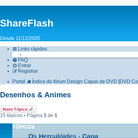
ShareFlash
Desde 11/12/2005
Links rápidos
FAQ
Entrar
Registrar
Portal
Índice do fórum
Design
Capas de DVD [DVD Co
Desenhos & Animes
Novo Tópico
15 tópicos • Página
1
de
1
TÓPICOS
Os Herculóides - Capa