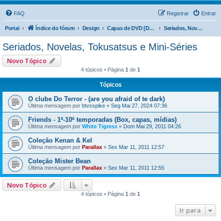
FAQ
Registrar
Entrar
Portal
Índice do fórum
Design
Capas de DVD [DVD Covers]
Seriados, Novelas, Tokusatsus e Mini-Séries
Seriados, Novelas, Tokusatsus e Mini-Séries
Novo Tópico
4 tópicos • Página
1
de
1
Tópicos
O clube Do Terror - (are you afraid of te dark)
Última mensagem por
btvsspike
«
Seg Mai 27, 2024 07:36
Friends - 1ª-10ª temporadas (Box, capas, mídias)
Última mensagem por
White Tigress
«
Dom Mai 29, 2011 04:26
Coleção Kenan & Kel
Última mensagem por
Parallax
«
Sex Mar 11, 2011 12:57
Coleção Mister Bean
Última mensagem por
Parallax
«
Sex Mar 11, 2011 12:55
Novo Tópico
4 tópicos • Página
1
de
1
Ir para