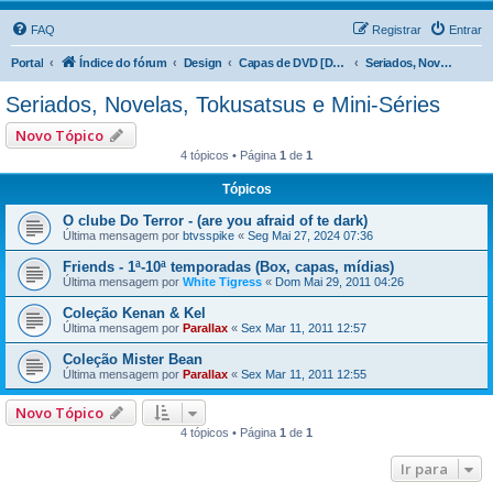
FAQ
Registrar
Entrar
Portal
Índice do fórum
Design
Capas de DVD [DVD Covers]
Seriados, Novelas, Tokusatsus e Mini-Séries
Seriados, Novelas, Tokusatsus e Mini-Séries
Novo Tópico
4 tópicos • Página
1
de
1
Tópicos
O clube Do Terror - (are you afraid of te dark)
Última mensagem por
btvsspike
«
Seg Mai 27, 2024 07:36
Friends - 1ª-10ª temporadas (Box, capas, mídias)
Última mensagem por
White Tigress
«
Dom Mai 29, 2011 04:26
Coleção Kenan & Kel
Última mensagem por
Parallax
«
Sex Mar 11, 2011 12:57
Coleção Mister Bean
Última mensagem por
Parallax
«
Sex Mar 11, 2011 12:55
Novo Tópico
4 tópicos • Página
1
de
1
Ir para