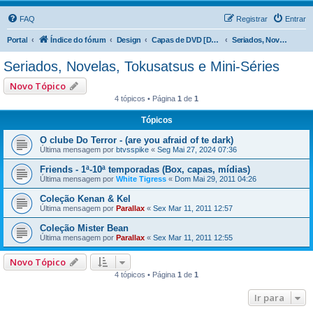
FAQ
Registrar
Entrar
Portal
Índice do fórum
Design
Capas de DVD [DVD Covers]
Seriados, Novelas, Tokusatsus e Mini-Séries
Seriados, Novelas, Tokusatsus e Mini-Séries
Novo Tópico
4 tópicos • Página
1
de
1
Tópicos
O clube Do Terror - (are you afraid of te dark)
Última mensagem por
btvsspike
«
Seg Mai 27, 2024 07:36
Friends - 1ª-10ª temporadas (Box, capas, mídias)
Última mensagem por
White Tigress
«
Dom Mai 29, 2011 04:26
Coleção Kenan & Kel
Última mensagem por
Parallax
«
Sex Mar 11, 2011 12:57
Coleção Mister Bean
Última mensagem por
Parallax
«
Sex Mar 11, 2011 12:55
Novo Tópico
4 tópicos • Página
1
de
1
Ir para