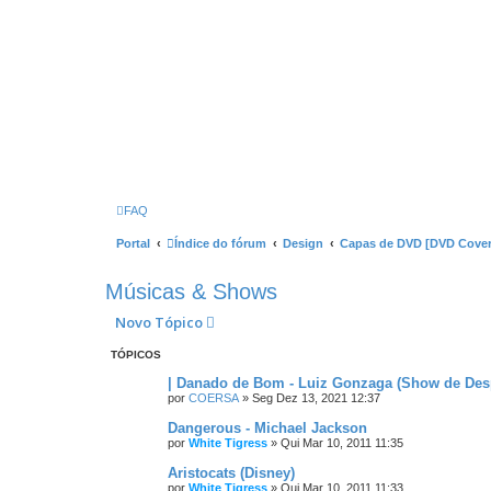
FAQ
Portal
Índice do fórum
Design
Capas de DVD [DVD Cover
Músicas & Shows
Novo Tópico
TÓPICOS
| Danado de Bom - Luiz Gonzaga (Show de Desp
por
COERSA
»
Seg Dez 13, 2021 12:37
Dangerous - Michael Jackson
por
White Tigress
»
Qui Mar 10, 2011 11:35
Aristocats (Disney)
por
White Tigress
»
Qui Mar 10, 2011 11:33