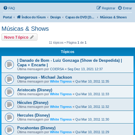
FAQ
Registrar
Entrar
Portal
Índice do fórum
Design
Capas de DVD [DVD Covers]
Músicas & Shows
Músicas & Shows
Novo Tópico
11 tópicos • Página
1
de
1
Tópicos
| Danado de Bom - Luiz Gonzaga (Show de Despedida) |
Capa + Encarte |
Última mensagem por
COERSA
«
Seg Dez 13, 2021 12:37
Dangerous - Michael Jackson
Última mensagem por
White Tigress
«
Qui Mar 10, 2011 11:35
Aristocats (Disney)
Última mensagem por
White Tigress
«
Qui Mar 10, 2011 11:33
Hécules (Disney)
Última mensagem por
White Tigress
«
Qui Mar 10, 2011 11:32
Hercules (Disney)
Última mensagem por
White Tigress
«
Qui Mar 10, 2011 11:30
Pocahontas (Disney)
Última mensagem por
White Tigress
«
Qui Mar 10, 2011 11:29