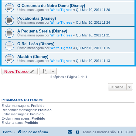
O Corcunda de Notre Dame (Disney)
Última mensagem por
White Tigress
«
Qui Mar 10, 2011 11:26
Pocahontas (Disney)
Última mensagem por
White Tigress
«
Qui Mar 10, 2011 11:24
A Pequena Sereia (Disney)
Última mensagem por
White Tigress
«
Qui Mar 10, 2011 11:21
O Rei Leão (Disney)
Última mensagem por
White Tigress
«
Qui Mar 10, 2011 11:15
Aladdin (Disney)
Última mensagem por
White Tigress
«
Qui Mar 10, 2011 11:13
Novo Tópico
11 tópicos • Página
1
de
1
Ir para
PERMISSÕES DO FÓRUM
Enviar mensagens:
Proibido
Responder mensagens:
Proibido
Editar mensagens:
Proibido
Excluir mensagens:
Proibido
Enviar anexos:
Proibido
Portal
Índice do fórum
Todos os horários são
UTC-03:00