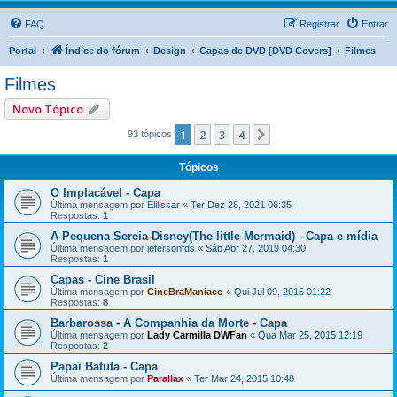
FAQ
Registrar
Entrar
Portal
Índice do fórum
Design
Capas de DVD [DVD Covers]
Filmes
Filmes
Novo Tópico
1
2
3
4
Próximo
93 tópicos
Tópicos
O Implacável - Capa
Última mensagem por
Elilissar
«
Ter Dez 28, 2021 06:35
Respostas:
1
A Pequena Sereia-Disney(The little Mermaid) - Capa e mídia
Última mensagem por
jefersonfds
«
Sáb Abr 27, 2019 04:30
Respostas:
1
Capas - Cine Brasil
Última mensagem por
CineBraManiaco
«
Qui Jul 09, 2015 01:22
Respostas:
8
Barbarossa - A Companhia da Morte - Capa
Última mensagem por
Lady Carmilla DWFan
«
Qua Mar 25, 2015 12:19
Respostas:
2
Papai Batuta - Capa
Última mensagem por
Parallax
«
Ter Mar 24, 2015 10:48