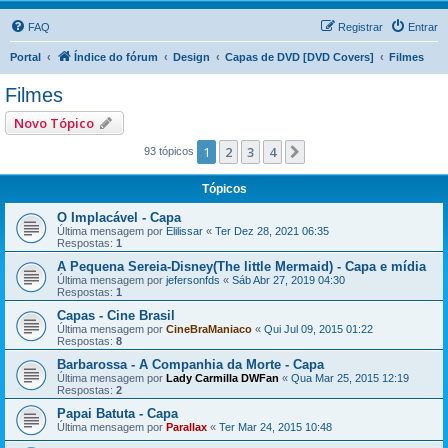
FAQ
Registrar
Entrar
Portal
Índice do fórum
Design
Capas de DVD [DVD Covers]
Filmes
Filmes
Novo Tópico
1
2
3
4
Próximo
93 tópicos
Tópicos
O Implacável - Capa
Última mensagem por
Elilissar
«
Ter Dez 28, 2021 06:35
Respostas:
1
A Pequena Sereia-Disney(The little Mermaid) - Capa e mídia
Última mensagem por
jefersonfds
«
Sáb Abr 27, 2019 04:30
Respostas:
1
Capas - Cine Brasil
Última mensagem por
CineBraManiaco
«
Qui Jul 09, 2015 01:22
Respostas:
8
Barbarossa - A Companhia da Morte - Capa
Última mensagem por
Lady Carmilla DWFan
«
Qua Mar 25, 2015 12:19
Respostas:
2
Papai Batuta - Capa
Última mensagem por
Parallax
«
Ter Mar 24, 2015 10:48