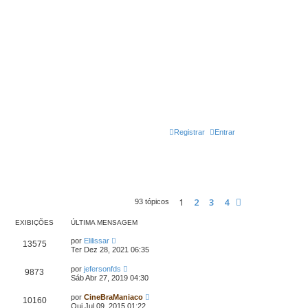
Registrar
Entrar
1
2
3
4
Próximo
93 tópicos
EXIBIÇÕES
ÚLTIMA MENSAGEM
por
Elilissar
13575
Ter Dez 28, 2021 06:35
por
jefersonfds
9873
Sáb Abr 27, 2019 04:30
por
CineBraManiaco
10160
Qui Jul 09, 2015 01:22