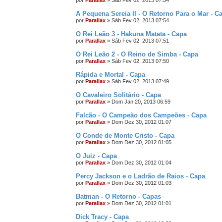
por
Parallax
»
Sáb Fev 02, 2013 07:54
A Pequena Sereia II - O Retorno Para o Mar - C
por
Parallax
»
Sáb Fev 02, 2013 07:54
O Rei Leão 3 - Hakuna Matata - Capa
por
Parallax
»
Sáb Fev 02, 2013 07:51
O Rei Leão 2 - O Reino de Simba - Capa
por
Parallax
»
Sáb Fev 02, 2013 07:50
Rápida e Mortal - Capa
por
Parallax
»
Sáb Fev 02, 2013 07:49
O Cavaleiro Solitário - Capa
por
Parallax
»
Dom Jan 20, 2013 06:59
Falcão - O Campeão dos Campeões - Capa
por
Parallax
»
Dom Dez 30, 2012 01:07
O Conde de Monte Cristo - Capa
por
Parallax
»
Dom Dez 30, 2012 01:05
O Juiz - Capa
por
Parallax
»
Dom Dez 30, 2012 01:04
Percy Jackson e o Ladrão de Raios - Capa
por
Parallax
»
Dom Dez 30, 2012 01:03
Batman - O Retorno - Capas
por
Parallax
»
Dom Dez 30, 2012 01:01
Dick Tracy - Capa