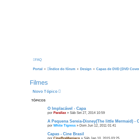
FAQ
Portal
Índice do fórum
Design
Capas de DVD [DVD Cover
Filmes
Novo Tópico
TÓPICOS
O Implacável - Capa
por
Parallax
»
Sáb Set 27, 2014 10:59
A Pequena Sereia-Disney(The little Mermaid) - 
por
White Tigress
»
Dom Jun 12, 2011 01:41
Capas - Cine Brasil
por
CineBraManiaco
»
Sáb Jan 10, 2015 03:25