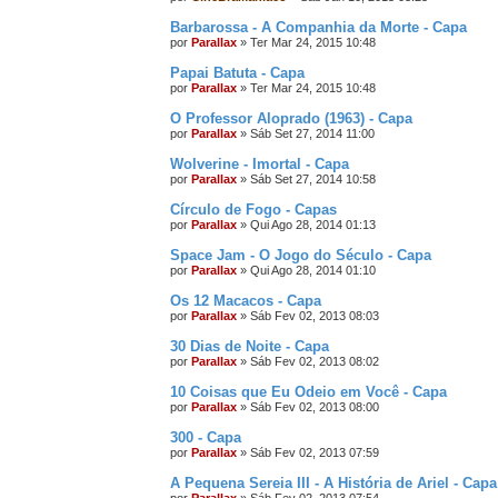
Barbarossa - A Companhia da Morte - Capa
por
Parallax
»
Ter Mar 24, 2015 10:48
Papai Batuta - Capa
por
Parallax
»
Ter Mar 24, 2015 10:48
O Professor Aloprado (1963) - Capa
por
Parallax
»
Sáb Set 27, 2014 11:00
Wolverine - Imortal - Capa
por
Parallax
»
Sáb Set 27, 2014 10:58
Círculo de Fogo - Capas
por
Parallax
»
Qui Ago 28, 2014 01:13
Space Jam - O Jogo do Século - Capa
por
Parallax
»
Qui Ago 28, 2014 01:10
Os 12 Macacos - Capa
por
Parallax
»
Sáb Fev 02, 2013 08:03
30 Dias de Noite - Capa
por
Parallax
»
Sáb Fev 02, 2013 08:02
10 Coisas que Eu Odeio em Você - Capa
por
Parallax
»
Sáb Fev 02, 2013 08:00
300 - Capa
por
Parallax
»
Sáb Fev 02, 2013 07:59
A Pequena Sereia III - A História de Ariel - Capa