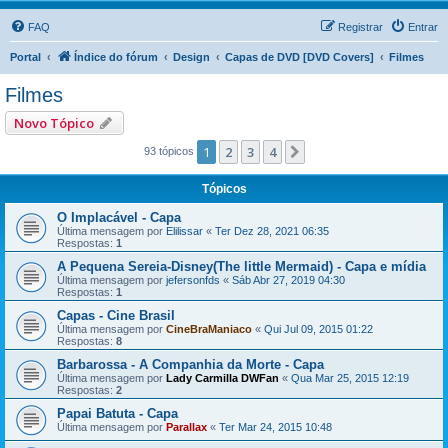
FAQ
Registrar
Entrar
Portal
Índice do fórum
Design
Capas de DVD [DVD Covers]
Filmes
Filmes
Novo Tópico
1
2
3
4
Próximo
93 tópicos
Tópicos
O Implacável - Capa
Última mensagem por
Elilissar
«
Ter Dez 28, 2021 06:35
Respostas:
1
A Pequena Sereia-Disney(The little Mermaid) - Capa e mídia
Última mensagem por
jefersonfds
«
Sáb Abr 27, 2019 04:30
Respostas:
1
Capas - Cine Brasil
Última mensagem por
CineBraManiaco
«
Qui Jul 09, 2015 01:22
Respostas:
8
Barbarossa - A Companhia da Morte - Capa
Última mensagem por
Lady Carmilla DWFan
«
Qua Mar 25, 2015 12:19
Respostas:
2
Papai Batuta - Capa
Última mensagem por
Parallax
«
Ter Mar 24, 2015 10:48