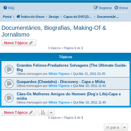
FAQ
Registrar
Entrar
Portal
Índice do fórum
Design
Capas de DVD [DVD Covers]
Documentários, Biografias, Making-Of & Jornalismo
Documentários, Biografias, Making-Of &
Jornalismo
Novo Tópico
3 tópicos • Página
1
de
1
Tópicos
Grandes Felinos-Predadores Selvagens (The Ultimate Guide-
Big
Última mensagem por
White Tigress
«
Qui Abr 21, 2011 01:45
Guepardos (Cheetahs) - Discovery - Capa e Mídia
Última mensagem por
White Tigress
«
Qui Mar 10, 2011 11:42
Cães-Os Melhores Amigos do Homem (Dog's Life)-Capa e
mídia
Última mensagem por
White Tigress
«
Qui Mar 10, 2011 11:40
Novo Tópico
3 tópicos • Página
1
de
1
Ir para