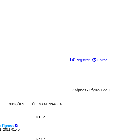
Registrar
Entrar
3 tópicos • Página
1
de
1
EXIBIÇÕES
ÚLTIMA MENSAGEM
8112
 Tigress
1, 2011 01:45
5467