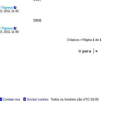
 Tigress
0, 2011 11:42
5806
 Tigress
0, 2011 11:40
3 tópicos • Página
1
de
1
Ir para
Contate-nos
Excluir cookies
Todos os horários são
UTC-03:00