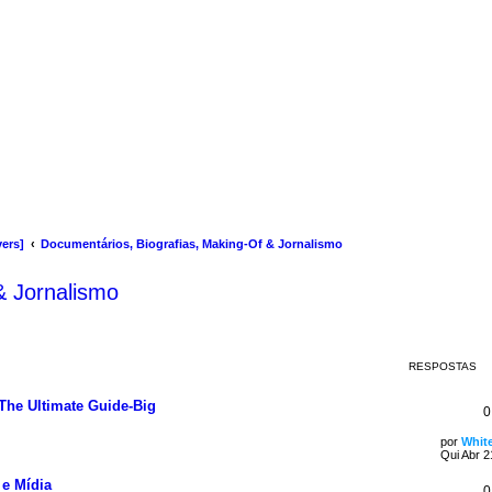
ers]
Documentários, Biografias, Making-Of & Jornalismo
& Jornalismo
RESPOSTAS
The Ultimate Guide-Big
0
por
White
Qui Abr 2
 e Mídia
0