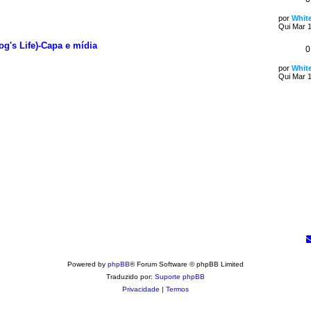
por
White
Qui Mar 1
's Life)-Capa e mídia
0
por
White
Qui Mar 1
Powered by
phpBB
® Forum Software © phpBB Limited
Traduzido por:
Suporte phpBB
Privacidade
|
Termos