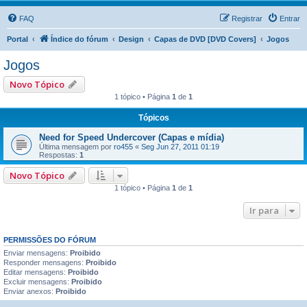
FAQ
Registrar
Entrar
Portal
Índice do fórum
Design
Capas de DVD [DVD Covers]
Jogos
Jogos
Novo Tópico
1 tópico • Página
1
de
1
Tópicos
Need for Speed Undercover (Capas e mídia)
Última mensagem por
ro455
«
Seg Jun 27, 2011 01:19
Respostas:
1
Novo Tópico
1 tópico • Página
1
de
1
Ir para
PERMISSÕES DO FÓRUM
Enviar mensagens:
Proibido
Responder mensagens:
Proibido
Editar mensagens:
Proibido
Excluir mensagens:
Proibido
Enviar anexos:
Proibido