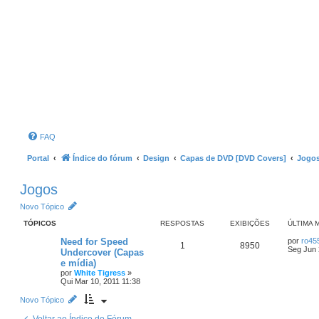
FAQ
Portal
Índice do fórum
Design
Capas de DVD [DVD Covers]
Jogo
Jogos
Novo Tópico
TÓPICOS
RESPOSTAS
EXIBIÇÕES
ÚLTIMA
Need for Speed
por
ro45
1
8950
Seg Jun 
Undercover (Capas
e mídia)
por
White Tigress
»
Qui Mar 10, 2011 11:38
Novo Tópico