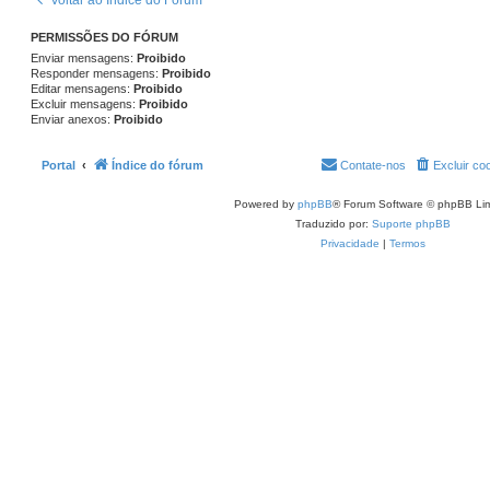
Voltar ao Índice do Fórum
PERMISSÕES DO FÓRUM
Enviar mensagens:
Proibido
Responder mensagens:
Proibido
Editar mensagens:
Proibido
Excluir mensagens:
Proibido
Enviar anexos:
Proibido
Portal
Índice do fórum
Contate-nos
Excluir co
Powered by
phpBB
® Forum Software © phpBB Lim
Traduzido por:
Suporte phpBB
Privacidade
|
Termos