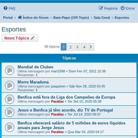
FAQ
Registrar
Entrar
Portal
Índice do fórum
Bate-Papo (Off-Topic)
Sala Geral
Esportes
Esportes
Novo Tópico
1
2
3
4
Próximo
98 tópicos
Tópicos
Mundial de Clubes
Última mensagem por
mari1998
«
Dom Fev 07, 2021 10:38
Respostas:
1
Morre Maradona
Última mensagem por
joaquimm
«
Sáb Nov 28, 2020 03:45
Respostas:
1
Benfica está fora da Liga dos Campeões da Europa
Última mensagem por
Parallax
«
Ter Set 15, 2020 05:38
Jesus e Benfica já têm acordo, diz TV de Portugal
Última mensagem por
Parallax
«
Ter Jul 14, 2020 08:57
Benfica oferecerá salário de 5 milhões de euros líquidos
anuais para Jorge Jesus
Última mensagem por
Parallax
«
Qua Mar 04, 2020 04:17