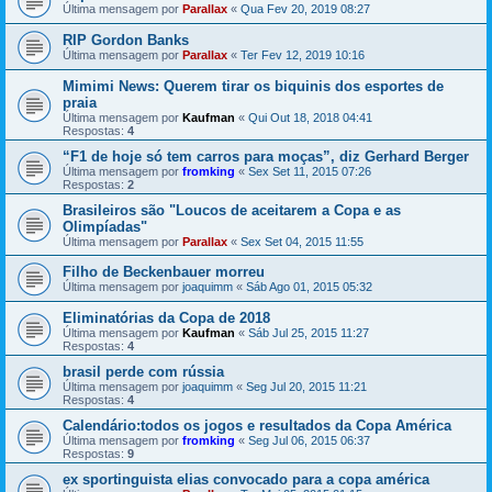
Última mensagem por
Parallax
«
Qua Fev 20, 2019 08:27
RIP Gordon Banks
Última mensagem por
Parallax
«
Ter Fev 12, 2019 10:16
Mimimi News: Querem tirar os biquinis dos esportes de
praia
Última mensagem por
Kaufman
«
Qui Out 18, 2018 04:41
Respostas:
4
“F1 de hoje só tem carros para moças”, diz Gerhard Berger
Última mensagem por
fromking
«
Sex Set 11, 2015 07:26
Respostas:
2
Brasileiros são "Loucos de aceitarem a Copa e as
Olimpíadas"
Última mensagem por
Parallax
«
Sex Set 04, 2015 11:55
Filho de Beckenbauer morreu
Última mensagem por
joaquimm
«
Sáb Ago 01, 2015 05:32
Eliminatórias da Copa de 2018
Última mensagem por
Kaufman
«
Sáb Jul 25, 2015 11:27
Respostas:
4
brasil perde com rússia
Última mensagem por
joaquimm
«
Seg Jul 20, 2015 11:21
Respostas:
4
Calendário:todos os jogos e resultados da Copa América
Última mensagem por
fromking
«
Seg Jul 06, 2015 06:37
Respostas:
9
ex sportinguista elias convocado para a copa américa