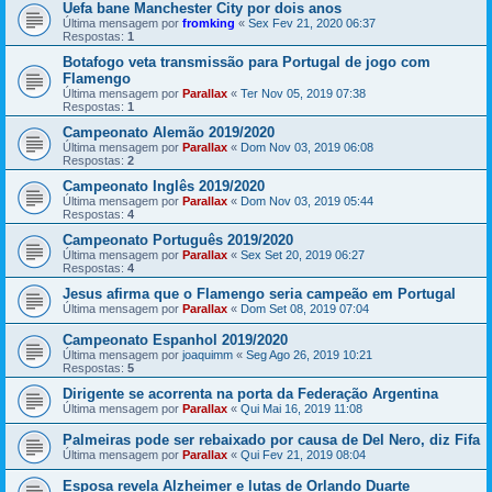
Uefa bane Manchester City por dois anos
Última mensagem por
fromking
«
Sex Fev 21, 2020 06:37
Respostas:
1
Botafogo veta transmissão para Portugal de jogo com
Flamengo
Última mensagem por
Parallax
«
Ter Nov 05, 2019 07:38
Respostas:
1
Campeonato Alemão 2019/2020
Última mensagem por
Parallax
«
Dom Nov 03, 2019 06:08
Respostas:
2
Campeonato Inglês 2019/2020
Última mensagem por
Parallax
«
Dom Nov 03, 2019 05:44
Respostas:
4
Campeonato Português 2019/2020
Última mensagem por
Parallax
«
Sex Set 20, 2019 06:27
Respostas:
4
Jesus afirma que o Flamengo seria campeão em Portugal
Última mensagem por
Parallax
«
Dom Set 08, 2019 07:04
Campeonato Espanhol 2019/2020
Última mensagem por
joaquimm
«
Seg Ago 26, 2019 10:21
Respostas:
5
Dirigente se acorrenta na porta da Federação Argentina
Última mensagem por
Parallax
«
Qui Mai 16, 2019 11:08
Palmeiras pode ser rebaixado por causa de Del Nero, diz Fifa
Última mensagem por
Parallax
«
Qui Fev 21, 2019 08:04
Esposa revela Alzheimer e lutas de Orlando Duarte