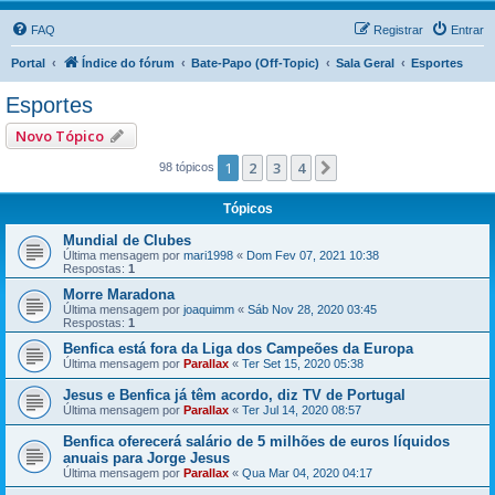
FAQ
Registrar
Entrar
Portal
Índice do fórum
Bate-Papo (Off-Topic)
Sala Geral
Esportes
Esportes
Novo Tópico
1
2
3
4
Próximo
98 tópicos
Tópicos
Mundial de Clubes
Última mensagem por
mari1998
«
Dom Fev 07, 2021 10:38
Respostas:
1
Morre Maradona
Última mensagem por
joaquimm
«
Sáb Nov 28, 2020 03:45
Respostas:
1
Benfica está fora da Liga dos Campeões da Europa
Última mensagem por
Parallax
«
Ter Set 15, 2020 05:38
Jesus e Benfica já têm acordo, diz TV de Portugal
Última mensagem por
Parallax
«
Ter Jul 14, 2020 08:57
Benfica oferecerá salário de 5 milhões de euros líquidos
anuais para Jorge Jesus
Última mensagem por
Parallax
«
Qua Mar 04, 2020 04:17