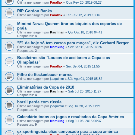
Última mensagem por
Parallax
«
Qua Fev 20, 2019 08:27
RIP Gordon Banks
Última mensagem por
Parallax
«
Ter Fev 12, 2019 10:16
Mimimi News: Querem tirar os biquinis dos esportes de
praia
Última mensagem por
Kaufman
«
Qui Out 18, 2018 04:41
Respostas:
4
“F1 de hoje só tem carros para moças”, diz Gerhard Berger
Última mensagem por
fromking
«
Sex Set 11, 2015 07:26
Respostas:
2
Brasileiros são "Loucos de aceitarem a Copa e as
Olimpíadas"
Última mensagem por
Parallax
«
Sex Set 04, 2015 11:55
Filho de Beckenbauer morreu
Última mensagem por
joaquimm
«
Sáb Ago 01, 2015 05:32
Eliminatórias da Copa de 2018
Última mensagem por
Kaufman
«
Sáb Jul 25, 2015 11:27
Respostas:
4
brasil perde com rússia
Última mensagem por
joaquimm
«
Seg Jul 20, 2015 11:21
Respostas:
4
Calendário:todos os jogos e resultados da Copa América
Última mensagem por
fromking
«
Seg Jul 06, 2015 06:37
Respostas:
9
ex sportinguista elias convocado para a copa américa