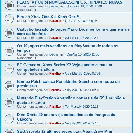
PLAYSTATION 5! NOVIDADES,,INFOS,,,UPDATES NOVAS!
Última mensagem por
joaquimm
«
Dom Out 18, 2020 03:09
Respostas:
1
Fim do Xbox One X e Xbox One S
Última mensagem por
Parallax
«
Qui Jul 16, 2020 05:07
Cartucho lacrado de Super Mario Bros. se torna o game mais
caro da história
Última mensagem por
Parallax
«
Sáb Jul 11, 2020 09:29
Os 10 jogos mais vendidos do PlayStation de todos os
tempos
Última mensagem por
joaquimm
«
Qui Abr 16, 2020 11:50
Respostas:
1
PC Gamer ou Xbox Series X? Veja quanto custa um
computador à altura
Última mensagem por
Parallax
«
Qua Mar 25, 2020 02:34
Bomba Patch coloca Ronaldinho Gaúcho com roupa de
presidiário
Última mensagem por
Parallax
«
Sáb Mar 14, 2020 10:31
Nintendo PlayStation é vendido por mais de R$ 1 milhão e
quebra recorde
Última mensagem por
Parallax
«
Ter Mar 10, 2020 02:28
Dino Crisis 20 anos: veja curiosidades da franquia da
Capcom
Última mensagem por
Parallax
«
Seg Set 02, 2019 09:14
SEGA revela 12 últimos jogos para Mega Drive Mini