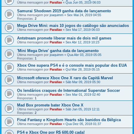
Última mensagem por
Parallax
«
Qua Jun 05, 2019 06:03
Samurai Shodown 2019 ganha data de lançamento
Última mensagem por
joaquimm
«
Sex Mai 24, 2019 04:55
Respostas:
2
Mega Drive Mini: mais 10 jogos do catálogo são anunciados
Última mensagem por
Parallax
«
Sex Mai 17, 2019 06:03
Antstream promete liberar mais de dois mil games
Última mensagem por
Parallax
«
Sex Abr 12, 2019 10:23
'Mini Mega Drive' ganha data de lançamento
Última mensagem por
joaquimm
«
Qua Abr 03, 2019 05:05
Respostas:
1
Xbox One supera PS4 e é o console mais popular dos EUA
Última mensagem por
Parallax
«
Qui Mar 28, 2019 05:15
Microsoft oferece Xbox One X raro da Capitã Marvel
Última mensagem por
Parallax
«
Sáb Mar 09, 2019 05:30
Os lendários craques de International Superstar Soccer
Última mensagem por
Parallax
«
Sex Mar 01, 2019 02:40
Respostas:
1
Mad Box promete bater Xbox One X
Última mensagem por
Parallax
«
Sáb Jan 05, 2019 12:11
Respostas:
2
Final Fantasy e Kingdom Hearts são banidos da Bélgica
Última mensagem por
Parallax
«
Qua Dez 05, 2018 01:37
PS4 e Xbox One por R$ 600,00 cada!