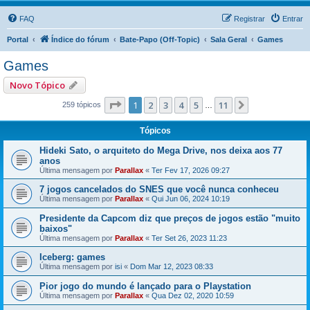
FAQ
Registrar
Entrar
Portal
Índice do fórum
Bate-Papo (Off-Topic)
Sala Geral
Games
Games
Novo Tópico
Página
1
de
11
1
2
3
4
5
11
Próximo
259 tópicos
…
Tópicos
Hideki Sato, o arquiteto do Mega Drive, nos deixa aos 77
anos
Última mensagem por
Parallax
«
Ter Fev 17, 2026 09:27
7 jogos cancelados do SNES que você nunca conheceu
Última mensagem por
Parallax
«
Qui Jun 06, 2024 10:19
Presidente da Capcom diz que preços de jogos estão "muito
baixos"
Última mensagem por
Parallax
«
Ter Set 26, 2023 11:23
Iceberg: games
Última mensagem por
isi
«
Dom Mar 12, 2023 08:33
Pior jogo do mundo é lançado para o Playstation
Última mensagem por
Parallax
«
Qua Dez 02, 2020 10:59