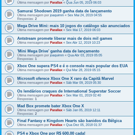
Última mensagem por
Parallax
«
Qua Jun 05, 2019 06:03
Samurai Shodown 2019 ganha data de lançamento
Última mensagem por
joaquimm
«
Sex Mai 24, 2019 04:55
Respostas:
2
Mega Drive Mini: mais 10 jogos do catálogo são anunciados
Última mensagem por
Parallax
«
Sex Mai 17, 2019 06:03
Antstream promete liberar mais de dois mil games
Última mensagem por
Parallax
«
Sex Abr 12, 2019 10:23
'Mini Mega Drive' ganha data de lançamento
Última mensagem por
joaquimm
«
Qua Abr 03, 2019 05:05
Respostas:
1
Xbox One supera PS4 e é o console mais popular dos EUA
Última mensagem por
Parallax
«
Qui Mar 28, 2019 05:15
Microsoft oferece Xbox One X raro da Capitã Marvel
Última mensagem por
Parallax
«
Sáb Mar 09, 2019 05:30
Os lendários craques de International Superstar Soccer
Última mensagem por
Parallax
«
Sex Mar 01, 2019 02:40
Respostas:
1
Mad Box promete bater Xbox One X
Última mensagem por
Parallax
«
Sáb Jan 05, 2019 12:11
Respostas:
2
Final Fantasy e Kingdom Hearts são banidos da Bélgica
Última mensagem por
Parallax
«
Qua Dez 05, 2018 01:37
PS4 e Xbox One por R$ 600,00 cada!