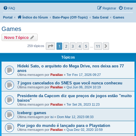
FAQ
Registrar
Entrar
Portal
Índice do fórum
Bate-Papo (Off-Topic)
Sala Geral
Games
Games
Novo Tópico
Página
1
de
11
1
2
3
4
5
11
Próximo
259 tópicos
…
Tópicos
Hideki Sato, o arquiteto do Mega Drive, nos deixa aos 77
anos
Última mensagem por
Parallax
«
Ter Fev 17, 2026 09:27
7 jogos cancelados do SNES que você nunca conheceu
Última mensagem por
Parallax
«
Qui Jun 06, 2024 10:19
Presidente da Capcom diz que preços de jogos estão "muito
baixos"
Última mensagem por
Parallax
«
Ter Set 26, 2023 11:23
Iceberg: games
Última mensagem por
isi
«
Dom Mar 12, 2023 08:33
Pior jogo do mundo é lançado para o Playstation
Última mensagem por
Parallax
«
Qua Dez 02, 2020 10:59