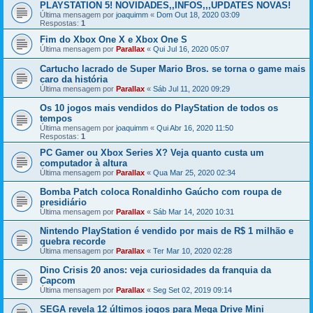
PLAYSTATION 5! NOVIDADES,,INFOS,,,UPDATES NOVAS!
Última mensagem por
joaquimm
«
Dom Out 18, 2020 03:09
Respostas:
1
Fim do Xbox One X e Xbox One S
Última mensagem por
Parallax
«
Qui Jul 16, 2020 05:07
Cartucho lacrado de Super Mario Bros. se torna o game mais
caro da história
Última mensagem por
Parallax
«
Sáb Jul 11, 2020 09:29
Os 10 jogos mais vendidos do PlayStation de todos os
tempos
Última mensagem por
joaquimm
«
Qui Abr 16, 2020 11:50
Respostas:
1
PC Gamer ou Xbox Series X? Veja quanto custa um
computador à altura
Última mensagem por
Parallax
«
Qua Mar 25, 2020 02:34
Bomba Patch coloca Ronaldinho Gaúcho com roupa de
presidiário
Última mensagem por
Parallax
«
Sáb Mar 14, 2020 10:31
Nintendo PlayStation é vendido por mais de R$ 1 milhão e
quebra recorde
Última mensagem por
Parallax
«
Ter Mar 10, 2020 02:28
Dino Crisis 20 anos: veja curiosidades da franquia da
Capcom
Última mensagem por
Parallax
«
Seg Set 02, 2019 09:14
SEGA revela 12 últimos jogos para Mega Drive Mini