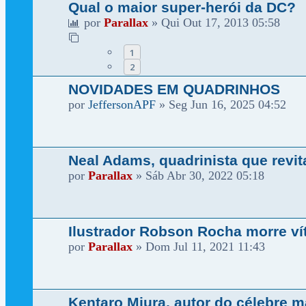
Qual o maior super-herói da DC?
por
Parallax
»
Qui Out 17, 2013 05:58
1
2
NOVIDADES EM QUADRINHOS
por
JeffersonAPF
»
Seg Jun 16, 2025 04:52
Neal Adams, quadrinista que revi
por
Parallax
»
Sáb Abr 30, 2022 05:18
Ilustrador Robson Rocha morre ví
por
Parallax
»
Dom Jul 11, 2021 11:43
Kentaro Miura, autor do célebre m