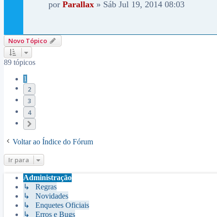
por
Parallax
»
Sáb Jul 19, 2014 08:03
Novo Tópico
89 tópicos
1
2
3
4
Próximo
Voltar ao Índice do Fórum
Ir para
Administração
↳ Regras
↳ Novidades
↳ Enquetes Oficiais
↳ Erros e Bugs