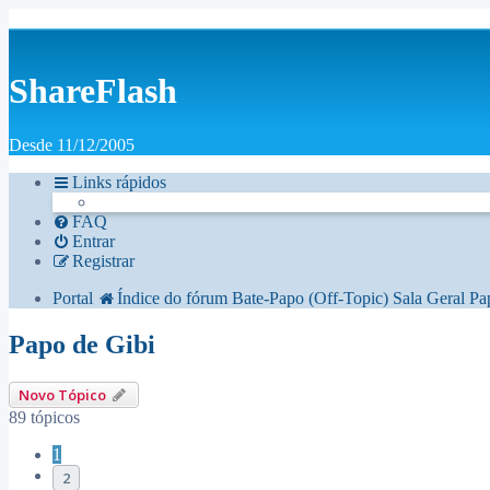
ShareFlash
Desde 11/12/2005
Links rápidos
FAQ
Entrar
Registrar
Portal
Índice do fórum
Bate-Papo (Off-Topic)
Sala Geral
Pa
Papo de Gibi
Novo Tópico
89 tópicos
1
2