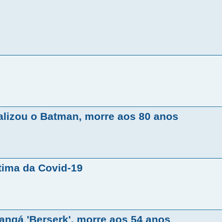
talizou o Batman, morre aos 80 anos
tima da Covid-19
angá 'Berserk', morre aos 54 anos