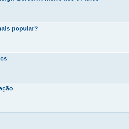
mais popular?
ics
cação