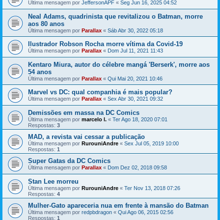
Última mensagem por
JeffersonAPF
«
Seg Jun 16, 2025 04:52
Neal Adams, quadrinista que revitalizou o Batman, morre
aos 80 anos
Última mensagem por
Parallax
«
Sáb Abr 30, 2022 05:18
Ilustrador Robson Rocha morre vítima da Covid-19
Última mensagem por
Parallax
«
Dom Jul 11, 2021 11:43
Kentaro Miura, autor do célebre mangá 'Berserk', morre aos
54 anos
Última mensagem por
Parallax
«
Qui Mai 20, 2021 10:46
Marvel vs DC: qual companhia é mais popular?
Última mensagem por
Parallax
«
Sex Abr 30, 2021 09:32
Demissões em massa na DC Comics
Última mensagem por
marcelo l.
«
Ter Ago 18, 2020 07:01
Respostas:
3
MAD, a revista vai cessar a publicação
Última mensagem por
RurouniAndre
«
Sex Jul 05, 2019 10:00
Respostas:
1
Super Gatas da DC Comics
Última mensagem por
Parallax
«
Dom Dez 02, 2018 09:58
Stan Lee morreu
Última mensagem por
RurouniAndre
«
Ter Nov 13, 2018 07:26
Respostas:
4
Mulher-Gato apareceria nua em frente à mansão do Batman
Última mensagem por
redpbdragon
«
Qui Ago 06, 2015 02:56
Respostas:
1