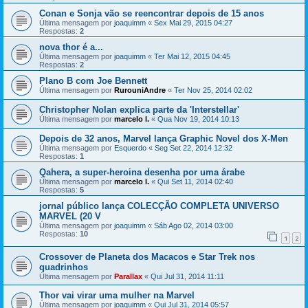
Conan e Sonja vão se reencontrar depois de 15 anos
Última mensagem por
joaquimm
«
Sex Mai 29, 2015 04:27
Respostas:
2
nova thor é a...
Última mensagem por
joaquimm
«
Ter Mai 12, 2015 04:45
Respostas:
2
Plano B com Joe Bennett
Última mensagem por
RurouniAndre
«
Ter Nov 25, 2014 02:02
Christopher Nolan explica parte da 'Interstellar'
Última mensagem por
marcelo l.
«
Qua Nov 19, 2014 10:13
Depois de 32 anos, Marvel lança Graphic Novel dos X-Men
Última mensagem por
Esquerdo
«
Seg Set 22, 2014 12:32
Respostas:
1
Qahera, a super-heroina desenha por uma árabe
Última mensagem por
marcelo l.
«
Qui Set 11, 2014 02:40
Respostas:
5
jornal público lança COLECÇÃO COMPLETA UNIVERSO
MARVEL (20 V
Última mensagem por
joaquimm
«
Sáb Ago 02, 2014 03:00
Respostas:
10
1
2
Crossover de Planeta dos Macacos e Star Trek nos
quadrinhos
Última mensagem por
Parallax
«
Qui Jul 31, 2014 11:11
Thor vai virar uma mulher na Marvel
Última mensagem por
joaquimm
«
Qui Jul 31, 2014 05:57