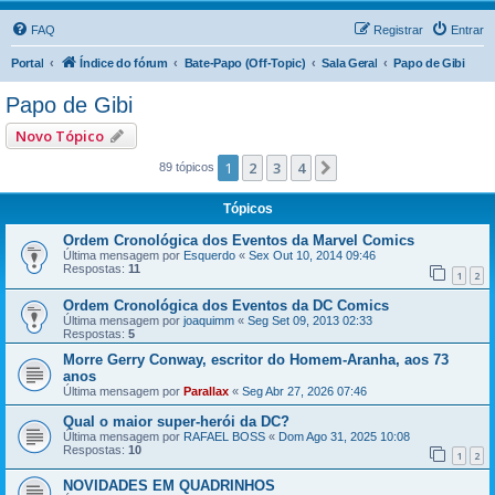
FAQ
Registrar
Entrar
Portal
Índice do fórum
Bate-Papo (Off-Topic)
Sala Geral
Papo de Gibi
Papo de Gibi
Novo Tópico
1
2
3
4
Próximo
89 tópicos
Tópicos
Ordem Cronológica dos Eventos da Marvel Comics
Última mensagem por
Esquerdo
«
Sex Out 10, 2014 09:46
Respostas:
11
1
2
Ordem Cronológica dos Eventos da DC Comics
Última mensagem por
joaquimm
«
Seg Set 09, 2013 02:33
Respostas:
5
Morre Gerry Conway, escritor do Homem-Aranha, aos 73
anos
Última mensagem por
Parallax
«
Seg Abr 27, 2026 07:46
Qual o maior super-herói da DC?
Última mensagem por
RAFAEL BOSS
«
Dom Ago 31, 2025 10:08
Respostas:
10
1
2
NOVIDADES EM QUADRINHOS