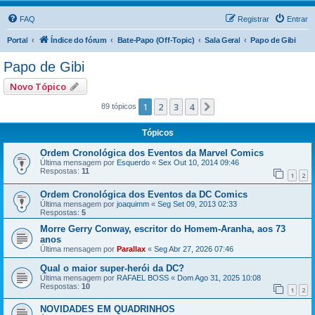
FAQ
Registrar
Entrar
Portal
Índice do fórum
Bate-Papo (Off-Topic)
Sala Geral
Papo de Gibi
Papo de Gibi
Novo Tópico
1
2
3
4
Próximo
89 tópicos
Tópicos
Ordem Cronológica dos Eventos da Marvel Comics
Última mensagem por
Esquerdo
«
Sex Out 10, 2014 09:46
Respostas:
11
1
2
Ordem Cronológica dos Eventos da DC Comics
Última mensagem por
joaquimm
«
Seg Set 09, 2013 02:33
Respostas:
5
Morre Gerry Conway, escritor do Homem-Aranha, aos 73
anos
Última mensagem por
Parallax
«
Seg Abr 27, 2026 07:46
Qual o maior super-herói da DC?
Última mensagem por
RAFAEL BOSS
«
Dom Ago 31, 2025 10:08
Respostas:
10
1
2
NOVIDADES EM QUADRINHOS