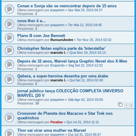
Conan e Sonja vão se reencontrar depois de 15 anos
Última mensagem por
joaquimm
«
Sex Mai 29, 2015 04:27
Respostas:
2
nova thor é a...
Última mensagem por
joaquimm
«
Ter Mai 12, 2015 04:45
Respostas:
2
Plano B com Joe Bennett
Última mensagem por
RurouniAndre
«
Ter Nov 25, 2014 02:02
Christopher Nolan explica parte da 'Interstellar'
Última mensagem por
marcelo l.
«
Qua Nov 19, 2014 10:13
Depois de 32 anos, Marvel lança Graphic Novel dos X-Men
Última mensagem por
Esquerdo
«
Seg Set 22, 2014 12:32
Respostas:
1
Qahera, a super-heroina desenha por uma árabe
Última mensagem por
marcelo l.
«
Qui Set 11, 2014 02:40
Respostas:
5
jornal público lança COLECÇÃO COMPLETA UNIVERSO
MARVEL (20 V
Última mensagem por
joaquimm
«
Sáb Ago 02, 2014 03:00
Respostas:
10
1
2
Crossover de Planeta dos Macacos e Star Trek nos
quadrinhos
Última mensagem por
Parallax
«
Qui Jul 31, 2014 11:11
Thor vai virar uma mulher na Marvel
Última mensagem por
joaquimm
«
Qui Jul 31, 2014 05:57