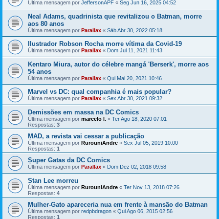
Última mensagem por
JeffersonAPF
«
Seg Jun 16, 2025 04:52
Neal Adams, quadrinista que revitalizou o Batman, morre
aos 80 anos
Última mensagem por
Parallax
«
Sáb Abr 30, 2022 05:18
Ilustrador Robson Rocha morre vítima da Covid-19
Última mensagem por
Parallax
«
Dom Jul 11, 2021 11:43
Kentaro Miura, autor do célebre mangá 'Berserk', morre aos
54 anos
Última mensagem por
Parallax
«
Qui Mai 20, 2021 10:46
Marvel vs DC: qual companhia é mais popular?
Última mensagem por
Parallax
«
Sex Abr 30, 2021 09:32
Demissões em massa na DC Comics
Última mensagem por
marcelo l.
«
Ter Ago 18, 2020 07:01
Respostas:
3
MAD, a revista vai cessar a publicação
Última mensagem por
RurouniAndre
«
Sex Jul 05, 2019 10:00
Respostas:
1
Super Gatas da DC Comics
Última mensagem por
Parallax
«
Dom Dez 02, 2018 09:58
Stan Lee morreu
Última mensagem por
RurouniAndre
«
Ter Nov 13, 2018 07:26
Respostas:
4
Mulher-Gato apareceria nua em frente à mansão do Batman
Última mensagem por
redpbdragon
«
Qui Ago 06, 2015 02:56
Respostas:
1