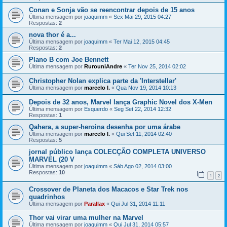
Conan e Sonja vão se reencontrar depois de 15 anos
Última mensagem por
joaquimm
«
Sex Mai 29, 2015 04:27
Respostas:
2
nova thor é a...
Última mensagem por
joaquimm
«
Ter Mai 12, 2015 04:45
Respostas:
2
Plano B com Joe Bennett
Última mensagem por
RurouniAndre
«
Ter Nov 25, 2014 02:02
Christopher Nolan explica parte da 'Interstellar'
Última mensagem por
marcelo l.
«
Qua Nov 19, 2014 10:13
Depois de 32 anos, Marvel lança Graphic Novel dos X-Men
Última mensagem por
Esquerdo
«
Seg Set 22, 2014 12:32
Respostas:
1
Qahera, a super-heroina desenha por uma árabe
Última mensagem por
marcelo l.
«
Qui Set 11, 2014 02:40
Respostas:
5
jornal público lança COLECÇÃO COMPLETA UNIVERSO
MARVEL (20 V
Última mensagem por
joaquimm
«
Sáb Ago 02, 2014 03:00
Respostas:
10
1
2
Crossover de Planeta dos Macacos e Star Trek nos
quadrinhos
Última mensagem por
Parallax
«
Qui Jul 31, 2014 11:11
Thor vai virar uma mulher na Marvel
Última mensagem por
joaquimm
«
Qui Jul 31, 2014 05:57