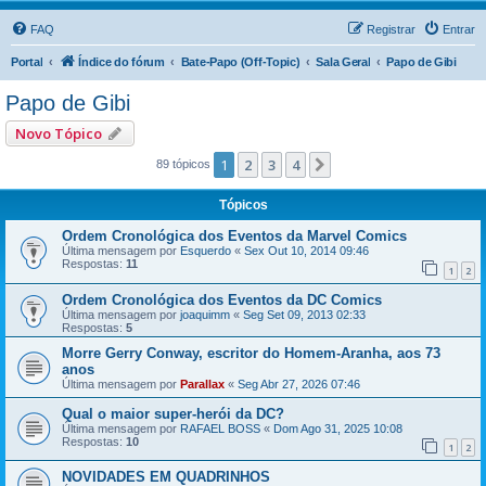
FAQ
Registrar
Entrar
Portal
Índice do fórum
Bate-Papo (Off-Topic)
Sala Geral
Papo de Gibi
Papo de Gibi
Novo Tópico
1
2
3
4
Próximo
89 tópicos
Tópicos
Ordem Cronológica dos Eventos da Marvel Comics
Última mensagem por
Esquerdo
«
Sex Out 10, 2014 09:46
Respostas:
11
1
2
Ordem Cronológica dos Eventos da DC Comics
Última mensagem por
joaquimm
«
Seg Set 09, 2013 02:33
Respostas:
5
Morre Gerry Conway, escritor do Homem-Aranha, aos 73
anos
Última mensagem por
Parallax
«
Seg Abr 27, 2026 07:46
Qual o maior super-herói da DC?
Última mensagem por
RAFAEL BOSS
«
Dom Ago 31, 2025 10:08
Respostas:
10
1
2
NOVIDADES EM QUADRINHOS