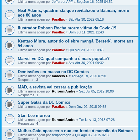
Última mensagem por
JeffersonAPF
«
Seg Jun 16, 2025 04:52
Neal Adams, quadrinista que revitalizou o Batman, morre
aos 80 anos
Última mensagem por
Parallax
«
Sáb Abr 30, 2022 05:18
Ilustrador Robson Rocha morre vítima da Covid-19
Última mensagem por
Parallax
«
Dom Jul 11, 2021 11:43
Kentaro Miura, autor do célebre mangá 'Berserk', morre aos
54 anos
Última mensagem por
Parallax
«
Qui Mai 20, 2021 10:46
Marvel vs DC: qual companhia é mais popular?
Última mensagem por
Parallax
«
Sex Abr 30, 2021 09:32
Demissões em massa na DC Comics
Última mensagem por
marcelo l.
«
Ter Ago 18, 2020 07:01
Respostas:
3
MAD, a revista vai cessar a publicação
Última mensagem por
RurouniAndre
«
Sex Jul 05, 2019 10:00
Respostas:
1
Super Gatas da DC Comics
Última mensagem por
Parallax
«
Dom Dez 02, 2018 09:58
Stan Lee morreu
Última mensagem por
RurouniAndre
«
Ter Nov 13, 2018 07:26
Respostas:
4
Mulher-Gato apareceria nua em frente à mansão do Batman
Última mensagem por
redpbdragon
«
Qui Ago 06, 2015 02:56
Respostas:
1