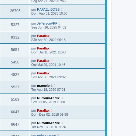
Seg Abr 27, 2026 07:46
por
RAFAEL BOSS
28705
Dom Ago 31, 2025 10:08
por
JeffersonAPF
5327
Seg Jun 16, 2025 04:52
por
Parallax
8332
Sáb Abr 30, 2022 05:18
por
Parallax
5654
Dom Jul 11, 2021 11:43
por
Parallax
5450
Qui Mai 20, 2021 10:46
por
Parallax
4827
Sex Abr 30, 2021 09:32
por
marcelo l.
5527
Ter Ago 18, 2020 07:01
por
RurouniAndre
5163
Sex Jul 05, 2019 10:00
por
Parallax
6047
Dom Dez 02, 2018 09:58
por
RurouniAndre
6647
Ter Nov 13, 2018 07:26
por
redpbdragon