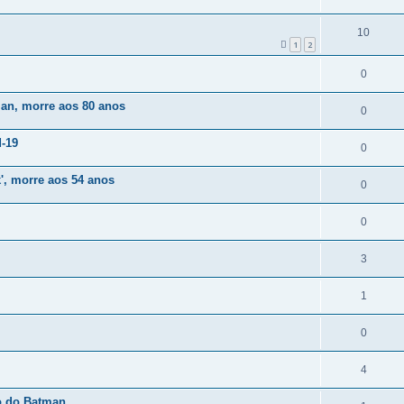
10
1
2
0
man, morre aos 80 anos
0
d-19
0
', morre aos 54 anos
0
0
3
1
0
4
o do Batman