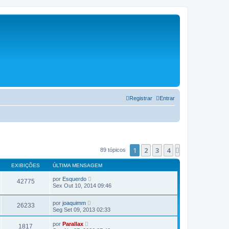
Registrar
Entrar
1
2
3
4
Próximo
89 tópicos
EXIBIÇÕES
ÚLTIMA MENSAGEM
por
Esquerdo
42775
Sex Out 10, 2014 09:46
por
joaquimm
26233
Seg Set 09, 2013 02:33
por
Parallax
1817