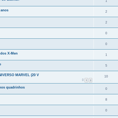
1
 anos
2
2
0
0
l dos X-Men
1
e
5
UNIVERSO MARVEL (20 V
10
1
2
 nos quadrinhos
0
8
0