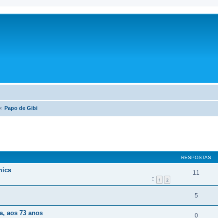
Papo de Gibi
RESPOSTAS
mics
11
1
2
5
a, aos 73 anos
0