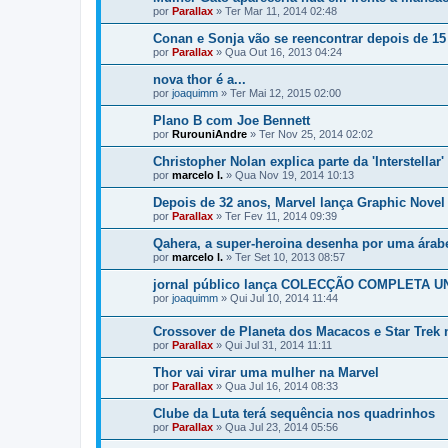
por
Parallax
»
Ter Mar 11, 2014 02:48
Conan e Sonja vão se reencontrar depois de 15
por
Parallax
»
Qua Out 16, 2013 04:24
nova thor é a...
por
joaquimm
»
Ter Mai 12, 2015 02:00
Plano B com Joe Bennett
por
RurouniAndre
»
Ter Nov 25, 2014 02:02
Christopher Nolan explica parte da 'Interstellar'
por
marcelo l.
»
Qua Nov 19, 2014 10:13
Depois de 32 anos, Marvel lança Graphic Nove
por
Parallax
»
Ter Fev 11, 2014 09:39
Qahera, a super-heroina desenha por uma árab
por
marcelo l.
»
Ter Set 10, 2013 08:57
jornal público lança COLECÇÃO COMPLETA 
por
joaquimm
»
Qui Jul 10, 2014 11:44
Crossover de Planeta dos Macacos e Star Trek
por
Parallax
»
Qui Jul 31, 2014 11:11
Thor vai virar uma mulher na Marvel
por
Parallax
»
Qua Jul 16, 2014 08:33
Clube da Luta terá sequência nos quadrinhos
por
Parallax
»
Qua Jul 23, 2014 05:56