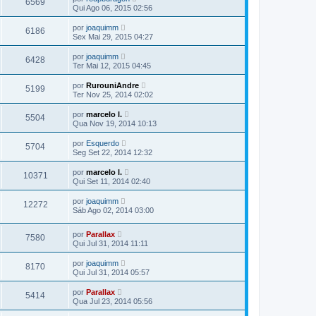
6569
Qui Ago 06, 2015 02:56
por
joaquimm
6186
Sex Mai 29, 2015 04:27
por
joaquimm
6428
Ter Mai 12, 2015 04:45
por
RurouniAndre
5199
Ter Nov 25, 2014 02:02
por
marcelo l.
5504
Qua Nov 19, 2014 10:13
por
Esquerdo
5704
Seg Set 22, 2014 12:32
por
marcelo l.
10371
Qui Set 11, 2014 02:40
por
joaquimm
12272
Sáb Ago 02, 2014 03:00
por
Parallax
7580
Qui Jul 31, 2014 11:11
por
joaquimm
8170
Qui Jul 31, 2014 05:57
por
Parallax
5414
Qua Jul 23, 2014 05:56