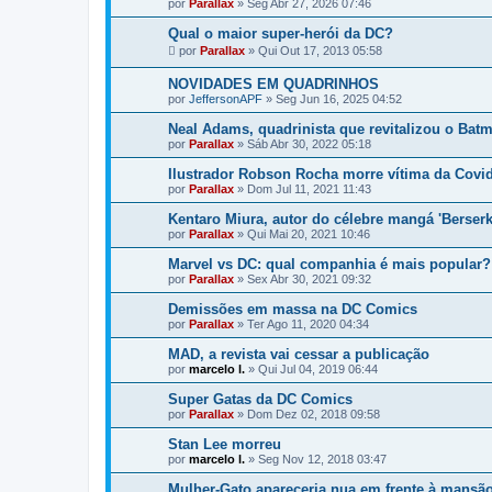
por
Parallax
»
Seg Abr 27, 2026 07:46
Qual o maior super-herói da DC?
por
Parallax
»
Qui Out 17, 2013 05:58
NOVIDADES EM QUADRINHOS
por
JeffersonAPF
»
Seg Jun 16, 2025 04:52
Neal Adams, quadrinista que revitalizou o Bat
por
Parallax
»
Sáb Abr 30, 2022 05:18
Ilustrador Robson Rocha morre vítima da Covi
por
Parallax
»
Dom Jul 11, 2021 11:43
Kentaro Miura, autor do célebre mangá 'Berserk
por
Parallax
»
Qui Mai 20, 2021 10:46
Marvel vs DC: qual companhia é mais popular?
por
Parallax
»
Sex Abr 30, 2021 09:32
Demissões em massa na DC Comics
por
Parallax
»
Ter Ago 11, 2020 04:34
MAD, a revista vai cessar a publicação
por
marcelo l.
»
Qui Jul 04, 2019 06:44
Super Gatas da DC Comics
por
Parallax
»
Dom Dez 02, 2018 09:58
Stan Lee morreu
por
marcelo l.
»
Seg Nov 12, 2018 03:47
Mulher-Gato apareceria nua em frente à mansã