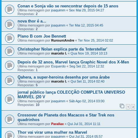
Conan e Sonja vão se reencontrar depois de 15 anos
Última mensagem por
joaquimm
«
Sex Mai 29, 2015 04:27
Respostas:
2
nova thor é a...
Última mensagem por
joaquimm
«
Ter Mai 12, 2015 04:45
Respostas:
2
Plano B com Joe Bennett
Última mensagem por
RurouniAndre
«
Ter Nov 25, 2014 02:02
Christopher Nolan explica parte da 'Interstellar'
Última mensagem por
marcelo l.
«
Qua Nov 19, 2014 10:13
Depois de 32 anos, Marvel lança Graphic Novel dos X-Men
Última mensagem por
Esquerdo
«
Seg Set 22, 2014 12:32
Respostas:
1
Qahera, a super-heroina desenha por uma árabe
Última mensagem por
marcelo l.
«
Qui Set 11, 2014 02:40
Respostas:
5
jornal público lança COLECÇÃO COMPLETA UNIVERSO
MARVEL (20 V
Última mensagem por
joaquimm
«
Sáb Ago 02, 2014 03:00
Respostas:
10
1
2
Crossover de Planeta dos Macacos e Star Trek nos
quadrinhos
Última mensagem por
Parallax
«
Qui Jul 31, 2014 11:11
Thor vai virar uma mulher na Marvel
Última mensagem por
joaquimm
«
Qui Jul 31, 2014 05:57