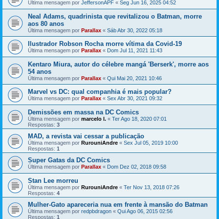
Última mensagem por
JeffersonAPF
«
Seg Jun 16, 2025 04:52
Neal Adams, quadrinista que revitalizou o Batman, morre
aos 80 anos
Última mensagem por
Parallax
«
Sáb Abr 30, 2022 05:18
Ilustrador Robson Rocha morre vítima da Covid-19
Última mensagem por
Parallax
«
Dom Jul 11, 2021 11:43
Kentaro Miura, autor do célebre mangá 'Berserk', morre aos
54 anos
Última mensagem por
Parallax
«
Qui Mai 20, 2021 10:46
Marvel vs DC: qual companhia é mais popular?
Última mensagem por
Parallax
«
Sex Abr 30, 2021 09:32
Demissões em massa na DC Comics
Última mensagem por
marcelo l.
«
Ter Ago 18, 2020 07:01
Respostas:
3
MAD, a revista vai cessar a publicação
Última mensagem por
RurouniAndre
«
Sex Jul 05, 2019 10:00
Respostas:
1
Super Gatas da DC Comics
Última mensagem por
Parallax
«
Dom Dez 02, 2018 09:58
Stan Lee morreu
Última mensagem por
RurouniAndre
«
Ter Nov 13, 2018 07:26
Respostas:
4
Mulher-Gato apareceria nua em frente à mansão do Batman
Última mensagem por
redpbdragon
«
Qui Ago 06, 2015 02:56
Respostas:
1