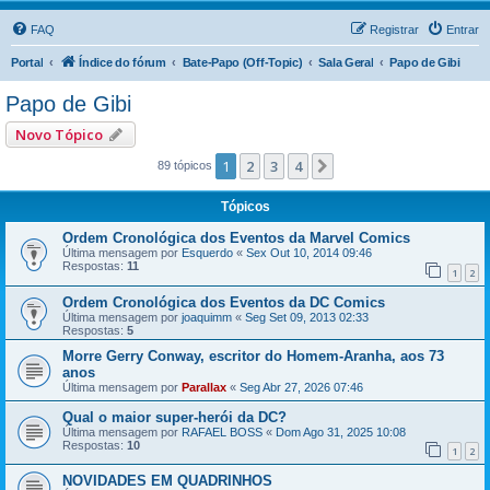
FAQ
Registrar
Entrar
Portal
Índice do fórum
Bate-Papo (Off-Topic)
Sala Geral
Papo de Gibi
Papo de Gibi
Novo Tópico
1
2
3
4
Próximo
89 tópicos
Tópicos
Ordem Cronológica dos Eventos da Marvel Comics
Última mensagem por
Esquerdo
«
Sex Out 10, 2014 09:46
Respostas:
11
1
2
Ordem Cronológica dos Eventos da DC Comics
Última mensagem por
joaquimm
«
Seg Set 09, 2013 02:33
Respostas:
5
Morre Gerry Conway, escritor do Homem-Aranha, aos 73
anos
Última mensagem por
Parallax
«
Seg Abr 27, 2026 07:46
Qual o maior super-herói da DC?
Última mensagem por
RAFAEL BOSS
«
Dom Ago 31, 2025 10:08
Respostas:
10
1
2
NOVIDADES EM QUADRINHOS