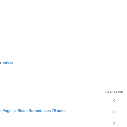
Música
RESPOSTAS
0
e Fogo' e 'Blade Runner', aos 79 anos
0
0