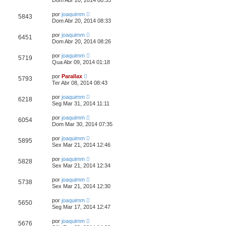
Dom Abr 20, 2014 08:35
por
joaquimm
5843
Dom Abr 20, 2014 08:33
por
joaquimm
6451
Dom Abr 20, 2014 08:26
por
joaquimm
5719
Qua Abr 09, 2014 01:18
por
Parallax
5793
Ter Abr 08, 2014 08:43
por
joaquimm
6218
Seg Mar 31, 2014 11:11
por
joaquimm
6054
Dom Mar 30, 2014 07:35
por
joaquimm
5895
Sex Mar 21, 2014 12:46
por
joaquimm
5828
Sex Mar 21, 2014 12:34
por
joaquimm
5738
Sex Mar 21, 2014 12:30
por
joaquimm
5650
Seg Mar 17, 2014 12:47
por
joaquimm
5676