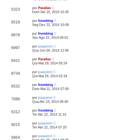
por
Parallax
5323
Dom Set 15, 2019 10:35
por
fromking
6519
Seg Dez 22, 2014 10:08
por
fromking
8878
Sex Ago 22, 2014 09:01
por
joaquimm
6997
Qua Jun 04, 2014 12:06
por
Parallax
8421
Qui Mai 29, 2014 05:24
por
joaquimm
8734
Qui Mai 29, 2014 02:34
por
fromking
6532
Dom Mai 11, 2014 07:00
por
joaquimm
7086
Qua Abr 23, 2014 06:40
por
fromking
6312
Ter Abr 22, 2014 11:15
por
joaquimm
6015
Ter Abr 22, 2014 07:20
por
joaquimm
5854