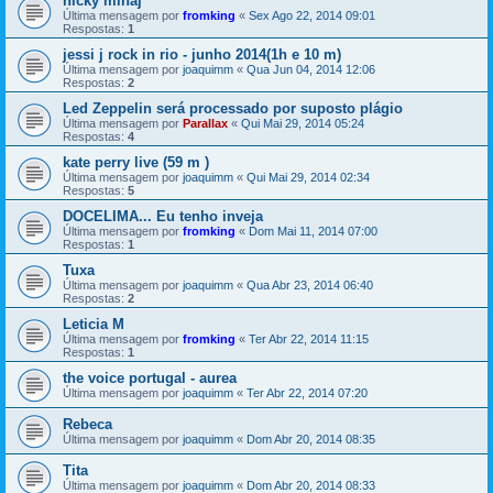
nicky minaj
Última mensagem por
fromking
«
Sex Ago 22, 2014 09:01
Respostas:
1
jessi j rock in rio - junho 2014(1h e 10 m)
Última mensagem por
joaquimm
«
Qua Jun 04, 2014 12:06
Respostas:
2
Led Zeppelin será processado por suposto plágio
Última mensagem por
Parallax
«
Qui Mai 29, 2014 05:24
Respostas:
4
kate perry live (59 m )
Última mensagem por
joaquimm
«
Qui Mai 29, 2014 02:34
Respostas:
5
DOCELIMA... Eu tenho inveja
Última mensagem por
fromking
«
Dom Mai 11, 2014 07:00
Respostas:
1
Tuxa
Última mensagem por
joaquimm
«
Qua Abr 23, 2014 06:40
Respostas:
2
Leticia M
Última mensagem por
fromking
«
Ter Abr 22, 2014 11:15
Respostas:
1
the voice portugal - aurea
Última mensagem por
joaquimm
«
Ter Abr 22, 2014 07:20
Rebeca
Última mensagem por
joaquimm
«
Dom Abr 20, 2014 08:35
Tita
Última mensagem por
joaquimm
«
Dom Abr 20, 2014 08:33