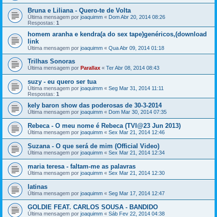
Bruna e Liliana - Quero-te de Volta
Última mensagem por
joaquimm
«
Dom Abr 20, 2014 08:26
Respostas:
1
homem aranha e kendra(a do sex tape)genéricos,(download
link
Última mensagem por
joaquimm
«
Qua Abr 09, 2014 01:18
Trilhas Sonoras
Última mensagem por
Parallax
«
Ter Abr 08, 2014 08:43
suzy - eu quero ser tua
Última mensagem por
joaquimm
«
Seg Mar 31, 2014 11:11
Respostas:
1
kely baron show das poderosas de 30-3-2014
Última mensagem por
joaquimm
«
Dom Mar 30, 2014 07:35
Rebeca - O meu nome é Rebeca (TVI@23 Jun 2013)
Última mensagem por
joaquimm
«
Sex Mar 21, 2014 12:46
Suzana - O que será de mim (Official Video)
Última mensagem por
joaquimm
«
Sex Mar 21, 2014 12:34
maria teresa - faltam-me as palavras
Última mensagem por
joaquimm
«
Sex Mar 21, 2014 12:30
latinas
Última mensagem por
joaquimm
«
Seg Mar 17, 2014 12:47
GOLDIE FEAT. CARLOS SOUSA - BANDIDO
Última mensagem por
joaquimm
«
Sáb Fev 22, 2014 04:38