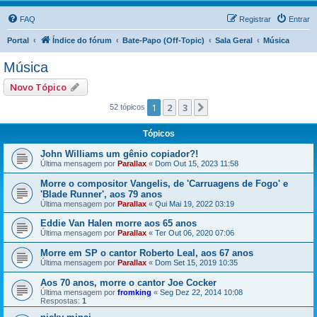
FAQ
Registrar
Entrar
Portal
Índice do fórum
Bate-Papo (Off-Topic)
Sala Geral
Música
Música
Novo Tópico
1
2
3
Próximo
52 tópicos
Tópicos
John Williams um gênio copiador?!
Última mensagem por
Parallax
«
Dom Out 15, 2023 11:58
Morre o compositor Vangelis, de 'Carruagens de Fogo' e
'Blade Runner', aos 79 anos
Última mensagem por
Parallax
«
Qui Mai 19, 2022 03:19
Eddie Van Halen morre aos 65 anos
Última mensagem por
Parallax
«
Ter Out 06, 2020 07:06
Morre em SP o cantor Roberto Leal, aos 67 anos
Última mensagem por
Parallax
«
Dom Set 15, 2019 10:35
Aos 70 anos, morre o cantor Joe Cocker
Última mensagem por
fromking
«
Seg Dez 22, 2014 10:08
Respostas:
1