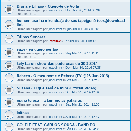
Bruna e Liliana - Quero-te de Volta
Última mensagem por
joaquimm
«
Dom Abr 20, 2014 08:26
Respostas:
1
homem aranha e kendra(a do sex tape)genéricos,(download
link
Última mensagem por
joaquimm
«
Qua Abr 09, 2014 01:18
Trilhas Sonoras
Última mensagem por
Parallax
«
Ter Abr 08, 2014 08:43
suzy - eu quero ser tua
Última mensagem por
joaquimm
«
Seg Mar 31, 2014 11:11
Respostas:
1
kely baron show das poderosas de 30-3-2014
Última mensagem por
joaquimm
«
Dom Mar 30, 2014 07:35
Rebeca - O meu nome é Rebeca (TVI@23 Jun 2013)
Última mensagem por
joaquimm
«
Sex Mar 21, 2014 12:46
Suzana - O que será de mim (Official Video)
Última mensagem por
joaquimm
«
Sex Mar 21, 2014 12:34
maria teresa - faltam-me as palavras
Última mensagem por
joaquimm
«
Sex Mar 21, 2014 12:30
latinas
Última mensagem por
joaquimm
«
Seg Mar 17, 2014 12:47
GOLDIE FEAT. CARLOS SOUSA - BANDIDO
Última mensagem por
joaquimm
«
Sáb Fev 22, 2014 04:38