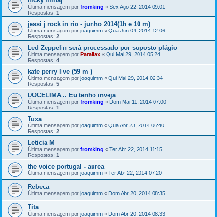
nicky minaj
Última mensagem por
fromking
«
Sex Ago 22, 2014 09:01
Respostas:
1
jessi j rock in rio - junho 2014(1h e 10 m)
Última mensagem por
joaquimm
«
Qua Jun 04, 2014 12:06
Respostas:
2
Led Zeppelin será processado por suposto plágio
Última mensagem por
Parallax
«
Qui Mai 29, 2014 05:24
Respostas:
4
kate perry live (59 m )
Última mensagem por
joaquimm
«
Qui Mai 29, 2014 02:34
Respostas:
5
DOCELIMA... Eu tenho inveja
Última mensagem por
fromking
«
Dom Mai 11, 2014 07:00
Respostas:
1
Tuxa
Última mensagem por
joaquimm
«
Qua Abr 23, 2014 06:40
Respostas:
2
Leticia M
Última mensagem por
fromking
«
Ter Abr 22, 2014 11:15
Respostas:
1
the voice portugal - aurea
Última mensagem por
joaquimm
«
Ter Abr 22, 2014 07:20
Rebeca
Última mensagem por
joaquimm
«
Dom Abr 20, 2014 08:35
Tita
Última mensagem por
joaquimm
«
Dom Abr 20, 2014 08:33