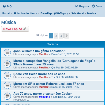
FAQ
Registrar
Entrar
Portal
Índice do fórum
Bate-Papo (Off-Topic)
Sala Geral
Música
Música
Novo Tópico
1
2
3
Próximo
52 tópicos
Tópicos
John Williams um gênio copiador?!
Última mensagem por
Parallax
«
Dom Out 15, 2023 11:58
Morre o compositor Vangelis, de 'Carruagens de Fogo' e
'Blade Runner', aos 79 anos
Última mensagem por
Parallax
«
Qui Mai 19, 2022 03:19
Eddie Van Halen morre aos 65 anos
Última mensagem por
Parallax
«
Ter Out 06, 2020 07:06
Morre em SP o cantor Roberto Leal, aos 67 anos
Última mensagem por
Parallax
«
Dom Set 15, 2019 10:35
Aos 70 anos, morre o cantor Joe Cocker
Última mensagem por
fromking
«
Seg Dez 22, 2014 10:08
Respostas:
1