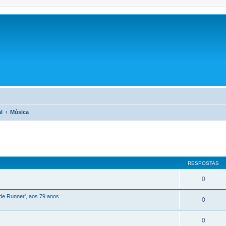
l
Música
RESPOSTAS
0
ade Runner', aos 79 anos
0
0