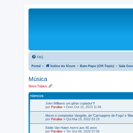
FAQ
Portal
Índice do fórum
Bate-Papo (Off-Topic)
Sala Gera
Música
Novo Tópico
TÓPICOS
John Williams um gênio copiador?!
por
Parallax
»
Dom Out 15, 2023 11:58
Morre o compositor Vangelis, de 'Carruagens de Fogo' e 'Bl
por
Parallax
»
Qui Mai 19, 2022 03:19
Eddie Van Halen morre aos 65 anos
por
Parallax
»
Ter Out 06, 2020 07:06