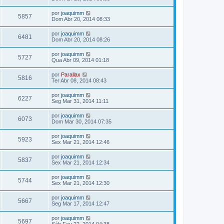
por
joaquimm
5857
Dom Abr 20, 2014 08:33
por
joaquimm
6481
Dom Abr 20, 2014 08:26
por
joaquimm
5727
Qua Abr 09, 2014 01:18
por
Parallax
5816
Ter Abr 08, 2014 08:43
por
joaquimm
6227
Seg Mar 31, 2014 11:11
por
joaquimm
6073
Dom Mar 30, 2014 07:35
por
joaquimm
5923
Sex Mar 21, 2014 12:46
por
joaquimm
5837
Sex Mar 21, 2014 12:34
por
joaquimm
5744
Sex Mar 21, 2014 12:30
por
joaquimm
5667
Seg Mar 17, 2014 12:47
por
joaquimm
5697