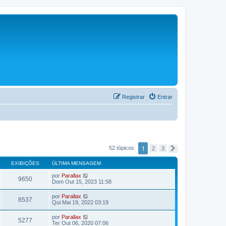
Registrar
Entrar
1
52 tópicos
2
3
P
r
ó
EXIBIÇÕES
ÚLTIMA MENSAGEM
x
i
por
Parallax
9650
m
Dom Out 15, 2023 11:58
o
por
Parallax
8537
Qui Mai 19, 2022 03:19
por
Parallax
5277
Ter Out 06, 2020 07:06