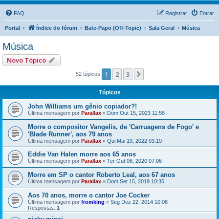
FAQ
Registrar
Entrar
Portal
Índice do fórum
Bate-Papo (Off-Topic)
Sala Geral
Música
Música
Novo Tópico
1
2
3
Próximo
52 tópicos
Tópicos
John Williams um gênio copiador?!
Última mensagem por
Parallax
«
Dom Out 15, 2023 11:58
Morre o compositor Vangelis, de 'Carruagens de Fogo' e
'Blade Runner', aos 79 anos
Última mensagem por
Parallax
«
Qui Mai 19, 2022 03:19
Eddie Van Halen morre aos 65 anos
Última mensagem por
Parallax
«
Ter Out 06, 2020 07:06
Morre em SP o cantor Roberto Leal, aos 67 anos
Última mensagem por
Parallax
«
Dom Set 15, 2019 10:35
Aos 70 anos, morre o cantor Joe Cocker
Última mensagem por
fromking
«
Seg Dez 22, 2014 10:08
Respostas:
1