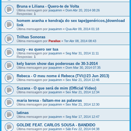
Bruna e Liliana - Quero-te de Volta
Última mensagem por
joaquimm
«
Dom Abr 20, 2014 08:26
Respostas:
1
homem aranha e kendra(a do sex tape)genéricos,(download
link
Última mensagem por
joaquimm
«
Qua Abr 09, 2014 01:18
Trilhas Sonoras
Última mensagem por
Parallax
«
Ter Abr 08, 2014 08:43
suzy - eu quero ser tua
Última mensagem por
joaquimm
«
Seg Mar 31, 2014 11:11
Respostas:
1
kely baron show das poderosas de 30-3-2014
Última mensagem por
joaquimm
«
Dom Mar 30, 2014 07:35
Rebeca - O meu nome é Rebeca (TVI@23 Jun 2013)
Última mensagem por
joaquimm
«
Sex Mar 21, 2014 12:46
Suzana - O que será de mim (Official Video)
Última mensagem por
joaquimm
«
Sex Mar 21, 2014 12:34
maria teresa - faltam-me as palavras
Última mensagem por
joaquimm
«
Sex Mar 21, 2014 12:30
latinas
Última mensagem por
joaquimm
«
Seg Mar 17, 2014 12:47
GOLDIE FEAT. CARLOS SOUSA - BANDIDO
Última mensagem por
joaquimm
«
Sáb Fev 22, 2014 04:38