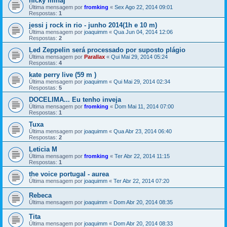
nicky minaj
Última mensagem por
fromking
«
Sex Ago 22, 2014 09:01
Respostas:
1
jessi j rock in rio - junho 2014(1h e 10 m)
Última mensagem por
joaquimm
«
Qua Jun 04, 2014 12:06
Respostas:
2
Led Zeppelin será processado por suposto plágio
Última mensagem por
Parallax
«
Qui Mai 29, 2014 05:24
Respostas:
4
kate perry live (59 m )
Última mensagem por
joaquimm
«
Qui Mai 29, 2014 02:34
Respostas:
5
DOCELIMA... Eu tenho inveja
Última mensagem por
fromking
«
Dom Mai 11, 2014 07:00
Respostas:
1
Tuxa
Última mensagem por
joaquimm
«
Qua Abr 23, 2014 06:40
Respostas:
2
Leticia M
Última mensagem por
fromking
«
Ter Abr 22, 2014 11:15
Respostas:
1
the voice portugal - aurea
Última mensagem por
joaquimm
«
Ter Abr 22, 2014 07:20
Rebeca
Última mensagem por
joaquimm
«
Dom Abr 20, 2014 08:35
Tita
Última mensagem por
joaquimm
«
Dom Abr 20, 2014 08:33