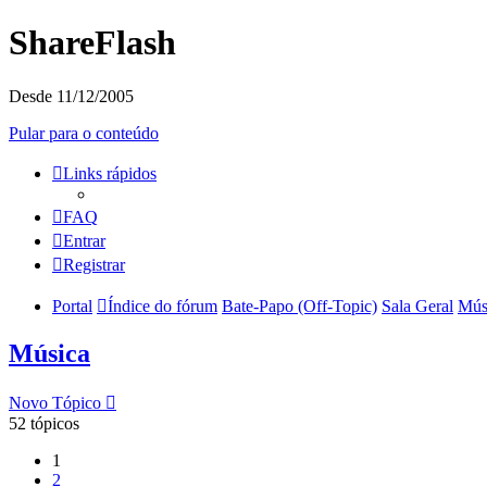
ShareFlash
Desde 11/12/2005
Pular para o conteúdo
Links rápidos
FAQ
Entrar
Registrar
Portal
Índice do fórum
Bate-Papo (Off-Topic)
Sala Geral
Mús
Música
Novo Tópico
52 tópicos
1
2