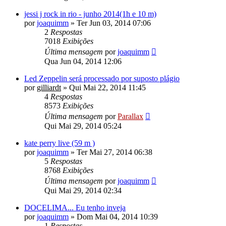
jessi j rock in rio - junho 2014(1h e 10 m)
por
joaquimm
»
Ter Jun 03, 2014 07:06
2
Respostas
7018
Exibições
Última mensagem
por
joaquimm
Qua Jun 04, 2014 12:06
Led Zeppelin será processado por suposto plágio
por
gilliardt
»
Qui Mai 22, 2014 11:45
4
Respostas
8573
Exibições
Última mensagem
por
Parallax
Qui Mai 29, 2014 05:24
kate perry live (59 m )
por
joaquimm
»
Ter Mai 27, 2014 06:38
5
Respostas
8768
Exibições
Última mensagem
por
joaquimm
Qui Mai 29, 2014 02:34
DOCELIMA... Eu tenho inveja
por
joaquimm
»
Dom Mai 04, 2014 10:39
1
Respostas