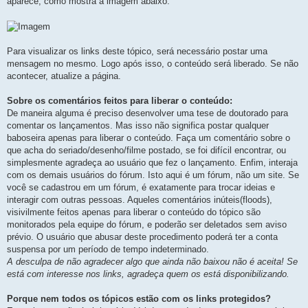
aparece, como mostra a imagem abaixo:
Para visualizar os links deste tópico, será necessário postar uma
mensagem no mesmo. Logo após isso, o conteúdo será liberado. Se não
acontecer, atualize a página.
Sobre os comentários feitos para liberar o conteúdo:
De maneira alguma é preciso desenvolver uma tese de doutorado para
comentar os lançamentos. Mas isso não significa postar qualquer
baboseira apenas para liberar o conteúdo. Faça um comentário sobre o
que acha do seriado/desenho/filme postado, se foi difí­cil encontrar, ou
simplesmente agradeça ao usuário que fez o lançamento. Enfim, interaja
com os demais usuários do fórum. Isto aqui é um fórum, não um site. Se
você se cadastrou em um fórum, é exatamente para trocar ideias e
interagir com outras pessoas. Aqueles comentários inúteis(floods),
visivilmente feitos apenas para liberar o conteúdo do tópico são
monitorados pela equipe do fórum, e poderão ser deletados sem aviso
prévio. O usuário que abusar deste procedimento poderá ter a conta
suspensa por um perí­odo de tempo indeterminado.
A desculpa de não agradecer algo que ainda não baixou não é aceita! Se
está com interesse nos links, agradeça quem os está disponibilizando.
Porque nem todos os tópicos estão com os links protegidos?