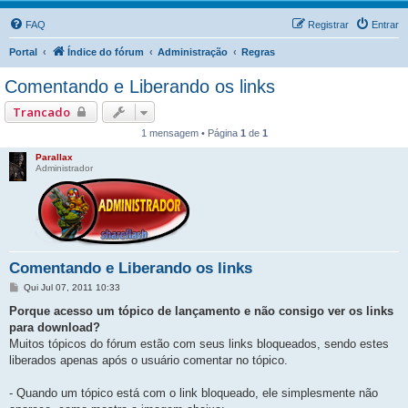
FAQ
Registrar
Entrar
Portal
Índice do fórum
Administração
Regras
Comentando e Liberando os links
Trancado
1 mensagem • Página
1
de
1
Parallax
Administrador
Comentando e Liberando os links
M
Qui Jul 07, 2011 10:33
e
n
Porque acesso um tópico de lançamento e não consigo ver os links
s
para download?
a
g
Muitos tópicos do fórum estão com seus links bloqueados, sendo estes
e
liberados apenas após o usuário comentar no tópico.
m
- Quando um tópico está com o link bloqueado, ele simplesmente não