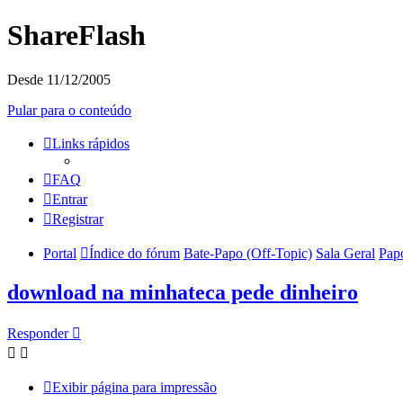
ShareFlash
Desde 11/12/2005
Pular para o conteúdo
Links rápidos
FAQ
Entrar
Registrar
Portal
Índice do fórum
Bate-Papo (Off-Topic)
Sala Geral
Pap
download na minhateca pede dinheiro
Responder
Exibir página para impressão