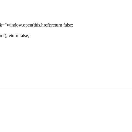
ck="window.open(this.href);return false;
f);return false;