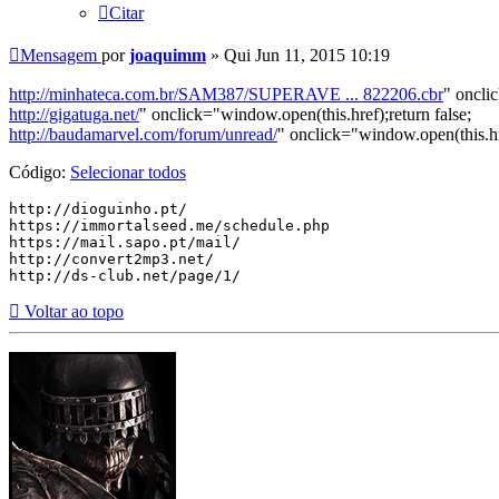
Citar
Mensagem
por
joaquimm
»
Qui Jun 11, 2015 10:19
http://minhateca.com.br/SAM387/SUPERAVE ... 822206.cbr
" oncli
http://gigatuga.net/
" onclick="window.open(this.href);return false;
http://baudamarvel.com/forum/unread/
" onclick="window.open(this.hre
Código:
Selecionar todos
http://dioguinho.pt/

https://immortalseed.me/schedule.php

https://mail.sapo.pt/mail/

http://convert2mp3.net/

http://ds-club.net/page/1/
Voltar ao topo