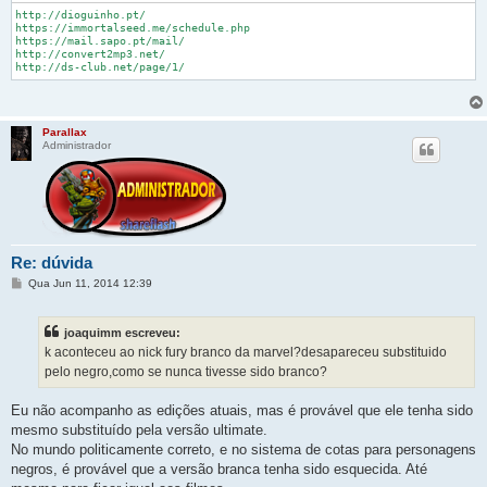
http://dioguinho.pt/

https://immortalseed.me/schedule.php

https://mail.sapo.pt/mail/

http://convert2mp3.net/

http://ds-club.net/page/1/
Parallax
Administrador
Re: dúvida
M
Qua Jun 11, 2014 12:39
e
n
s
joaquimm escreveu:
a
g
k aconteceu ao nick fury branco da marvel?desapareceu substituido
e
pelo negro,como se nunca tivesse sido branco?
m
Eu não acompanho as edições atuais, mas é provável que ele tenha sido
mesmo substituído pela versão ultimate.
No mundo politicamente correto, e no sistema de cotas para personagens
negros, é provável que a versão branca tenha sido esquecida. Até