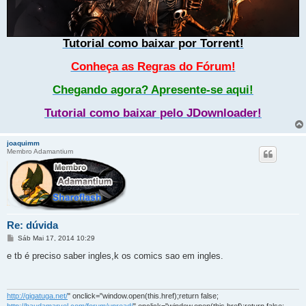
Tutorial como baixar por Torrent!
Conheça as Regras do Fórum!
Chegando agora? Apresente-se aqui!
Tutorial como baixar pelo JDownloader!
joaquimm
Membro Adamantium
Re: dúvida
M
Sáb Mai 17, 2014 10:29
e
n
e tb é preciso saber ingles,k os comics sao em ingles.
s
a
g
e
m
http://gigatuga.net/
" onclick="window.open(this.href);return false;