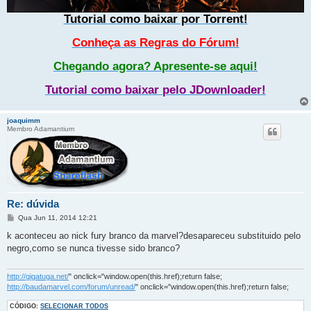
Tutorial como baixar por Torrent!
Conheça as Regras do Fórum!
Chegando agora? Apresente-se aqui!
Tutorial como baixar pelo JDownloader!
joaquimm
Membro Adamantium
Re: dúvida
M
Qua Jun 11, 2014 12:21
e
n
k aconteceu ao nick fury branco da marvel?desapareceu substituido pelo
s
negro,como se nunca tivesse sido branco?
a
g
e
m
http://gigatuga.net/
" onclick="window.open(this.href);return false;
http://baudamarvel.com/forum/unread/
" onclick="window.open(this.href);return false;
CÓDIGO:
SELECIONAR TODOS