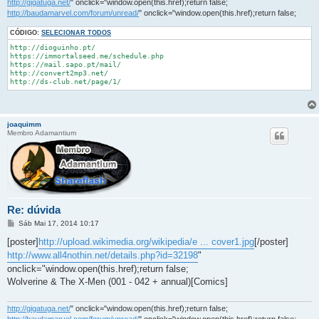
http://gigatuga.net/
" onclick="window.open(this.href);return false;
http://baudamarvel.com/forum/unread/
" onclick="window.open(this.href);return false;
CÓDIGO:
SELECIONAR TODOS
http://dioguinho.pt/

https://immortalseed.me/schedule.php

https://mail.sapo.pt/mail/

http://convert2mp3.net/

http://ds-club.net/page/1/
joaquimm
Membro Adamantium
Re: dúvida
M
Sáb Mai 17, 2014 10:17
e
n
[poster]
http://upload.wikimedia.org/wikipedia/e ... cover1.jpg
[/poster]
s
http://www.all4nothin.net/details.php?id=32198
"
a
g
onclick="window.open(this.href);return false;
e
Wolverine & The X-Men (001 - 042 + annual)[Comics]
m
http://gigatuga.net/
" onclick="window.open(this.href);return false;