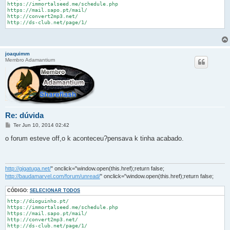
https://immortalseed.me/schedule.php

https://mail.sapo.pt/mail/

http://convert2mp3.net/

http://ds-club.net/page/1/
joaquimm
Membro Adamantium
Re: dúvida
M
Ter Jun 10, 2014 02:42
e
n
o forum esteve off,o k aconteceu?pensava k tinha acabado.
s
a
g
e
m
http://gigatuga.net/
" onclick="window.open(this.href);return false;
http://baudamarvel.com/forum/unread/
" onclick="window.open(this.href);return false;
CÓDIGO:
SELECIONAR TODOS
http://dioguinho.pt/

https://immortalseed.me/schedule.php

https://mail.sapo.pt/mail/

http://convert2mp3.net/

http://ds-club.net/page/1/