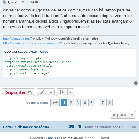
M
Qua Jun 11, 2014 02:00
e
n
deves tar como eu,gostas de ler os comics,mas nao há tempo para se
s
estar actualizado,lendo tudo,está aí a saga do pecado,depois vem a dos
a
g
homens aranha,e depois a dos vingadores,em k as revistas avançam 8
e
meses no tempo,a marvel está sempre a inovar.
m
http://gigatuga.net/
" onclick="window.open(this.href);return false;
http://baudamarvel.com/forum/unread/
" onclick="window.open(this.href);return false;
CÓDIGO:
SELECIONAR TODOS
http://dioguinho.pt/

https://immortalseed.me/schedule.php

https://mail.sapo.pt/mail/

http://convert2mp3.net/

http://ds-club.net/page/1/
Responder
Página
1
de
7
1
2
3
4
5
7
Próximo
65 mensagens
…
Ir para
Portal
Índice do fórum
Todos os horários são
UTC-03:00
Powered by
phpBB
® Forum Software © phpBB Limited