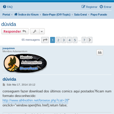
FAQ
Registrar
Entrar
Portal
Índice do fórum
Bate-Papo (Off-Topic)
Sala Geral
Papo Furado
dúvida
Responder
Página
1
de
7
1
2
3
4
5
7
Próximo
65 mensagens
…
joaquimm
Membro Adamantium
dúvida
M
Sáb Mai 17, 2014 10:12
e
n
conseguem fazer download dos últimos comics aqui postados?ficam num
s
formato desconhecido:
a
g
http://www.all4nothin.net/browse.php?cat=28
"
e
onclick="window.open(this.href);return false;
m