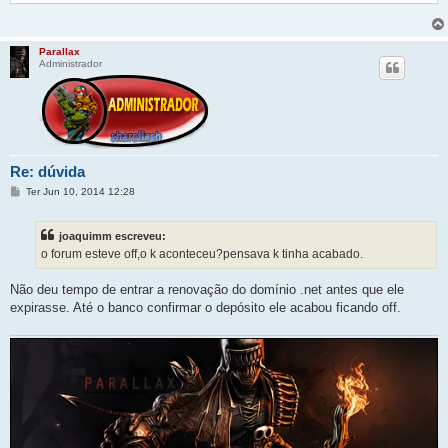
Parallax
Administrador
Re: dúvida
M
Ter Jun 10, 2014 12:28
e
n
s
joaquimm escreveu:
a
g
o forum esteve off,o k aconteceu?pensava k tinha acabado.
e
m
Não deu tempo de entrar a renovação do domínio .net antes que ele
expirasse. Até o banco confirmar o depósito ele acabou ficando off.