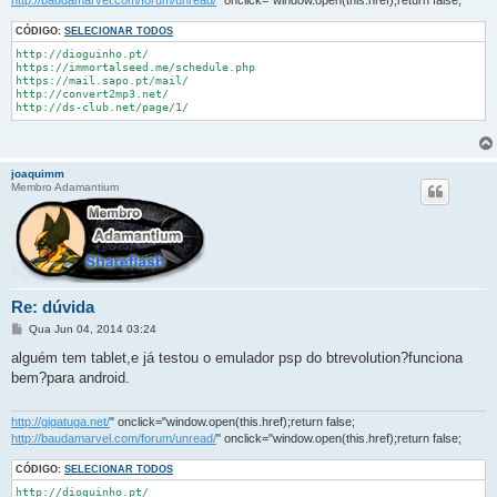
http://baudamarvel.com/forum/unread/
" onclick="window.open(this.href);return false;
CÓDIGO:
SELECIONAR TODOS
http://dioguinho.pt/

https://immortalseed.me/schedule.php

https://mail.sapo.pt/mail/

http://convert2mp3.net/

http://ds-club.net/page/1/
joaquimm
Membro Adamantium
Re: dúvida
M
Qua Jun 04, 2014 03:24
e
n
alguém tem tablet,e já testou o emulador psp do btrevolution?funciona
s
bem?para android.
a
g
e
m
http://gigatuga.net/
" onclick="window.open(this.href);return false;
http://baudamarvel.com/forum/unread/
" onclick="window.open(this.href);return false;
CÓDIGO:
SELECIONAR TODOS
http://dioguinho.pt/
