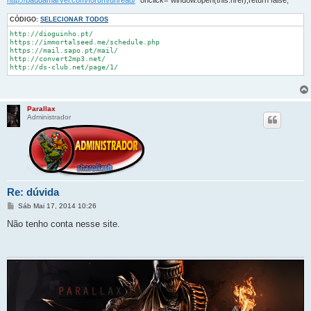
http://baudamarvel.com/forum/unread/
" onclick="window.open(this.href);return false;
CÓDIGO:
SELECIONAR TODOS
http://dioguinho.pt/

https://immortalseed.me/schedule.php

https://mail.sapo.pt/mail/

http://convert2mp3.net/

http://ds-club.net/page/1/
Parallax
Administrador
Re: dúvida
M
Sáb Mai 17, 2014 10:26
e
n
Não tenho conta nesse site.
s
a
g
e
m