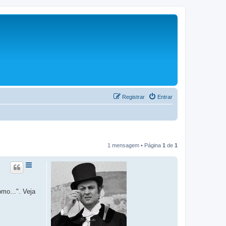
Registrar
Entrar
1 mensagem • Página
1
de
1
omo...". Veja