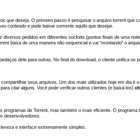
ivos que deseja. O primeiro passo é pesquisar o arquivo torrent que
o seu conteúdo e pode baixar somente aquilo que desejar.
z diversos pedidos em diferentes sockets (pontos finais de uma rede,
torrent baixa de uma maneira não sequencial e vai “montando” o arqu
aços dele para outras. No final do download, o cliente unifica os p
 e compartilhar seus arquivos. Um dos mais utilizados hoje em dia é 
ara citar alguns. Você pode verificar outros clientes (e baixá-los)
cl
 programas de Torrent, mas também o mais eficiente. O programa t
s desenvolvedores.
 leveza e interface extremamente simples.