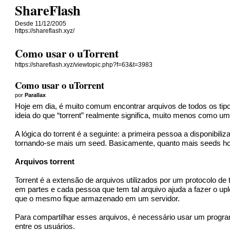
ShareFlash
Desde 11/12/2005
https://shareflash.xyz/
Como usar o uTorrent
https://shareflash.xyz/viewtopic.php?f=63&t=3983
Como usar o uTorrent
por
Parallax
Hoje em dia, é muito comum encontrar arquivos de todos os tipo
ideia do que “torrent” realmente significa, muito menos como u
A lógica do torrent é a seguinte: a primeira pessoa a disponib
tornando-se mais um seed. Basicamente, quanto mais seeds hou
Arquivos torrent
Torrent é a extensão de arquivos utilizados por um protocolo de 
em partes e cada pessoa que tem tal arquivo ajuda a fazer o upl
que o mesmo fique armazenado em um servidor.
Para compartilhar esses arquivos, é necessário usar um progra
entre os usuários.