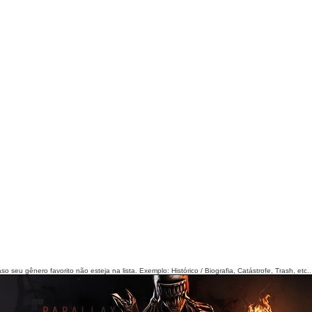
seu gênero favorito não esteja na lista. Exemplo: Histórico / Biografia, Catástrofe, Trash, etc..