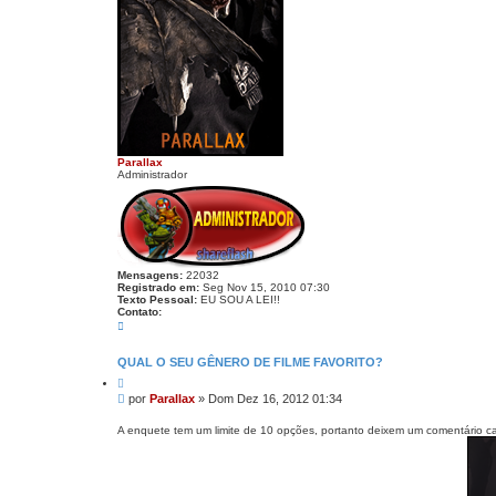
Parallax
Administrador
Mensagens:
22032
Registrado em:
Seg Nov 15, 2010 07:30
Texto Pessoal:
EU SOU A LEI!!
Contato:
C
o
n
t
QUAL O SEU GÊNERO DE FILME FAVORITO?
a
C
t
i
o
M
por
Parallax
»
Dom Dez 16, 2012 01:34
t
P
e
a
a
n
r
A enquete tem um limite de 10 opções, portanto deixem um comentário caso 
r
s
a
l
a
l
g
a
e
x