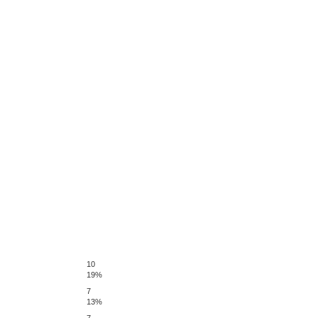
10
19%
7
13%
7