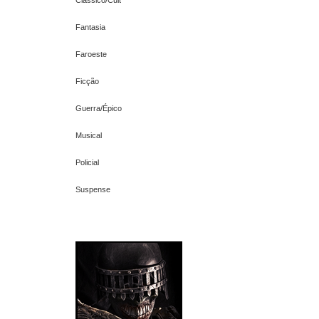
Fantasia
Faroeste
Ficção
Guerra/Épico
Musical
Policial
Suspense