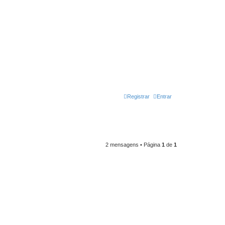
Registrar
Entrar
2 mensagens • Página
1
de
1