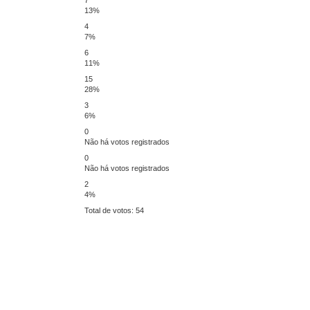
13%
4
7%
6
11%
15
28%
3
6%
0
Não há votos registrados
0
Não há votos registrados
2
4%
Total de votos:
54